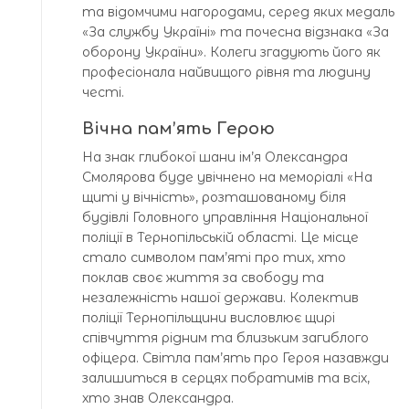
та відомчими нагородами, серед яких медаль
«За службу Україні» та почесна відзнака «За
оборону України». Колеги згадують його як
професіонала найвищого рівня та людину
честі.
Вічна пам’ять Герою
На знак глибокої шани ім’я Олександра
Смолярова буде увічнено на меморіалі «На
щиті у вічність», розташованому біля
будівлі Головного управління Національної
поліції в Тернопільській області. Це місце
стало символом пам’яті про тих, хто
поклав своє життя за свободу та
незалежність нашої держави. Колектив
поліції Тернопільщини висловлює щирі
співчуття рідним та близьким загиблого
офіцера. Світла пам’ять про Героя назавжди
залишиться в серцях побратимів та всіх,
хто знав Олександра.