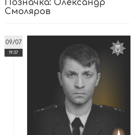
Позначка:
Олександр
Смоляров
09/07
19:37