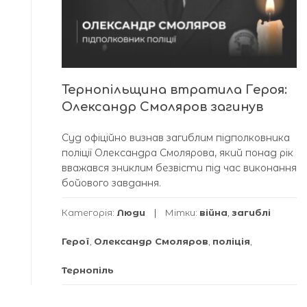
Тернопільщина втратила Героя:
Олександр Смоляров загинув
Суд офіційно визнав загиблим підполковника
поліції Олександра Смолярова, який понад рік
вважався зниклим безвісти під час виконання
бойового завдання.
Категорія:
Люди
Мітки:
війна
,
загиблі
Герої
,
Олександр Смоляров
,
поліція
,
Тернопіль