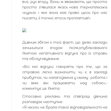
все, рух вгору. Вони ж вважають, що просто
просто з’явилася якась нова тернопільська
«курка» і яке вона має право щось про нас
писати, її точно хтось проплатив!».
Дивним збігом є той факт, що деякі заклади
зачинилися згодом після,опублікованого
Анітою негативного відгука про їх страви
та обслуговування.
«Всі мої відгуки говорять про те, що за
стравою легко визначити чи є в закладі
прибуток, чи налагоджена у ньому робота і
чи вміє він працювати над собою»,-
коментує це Аніта.
Стосовно реклами та співпраці дівчина
розповідає наступне:
«Я ніколи не брала такої відповідальності на