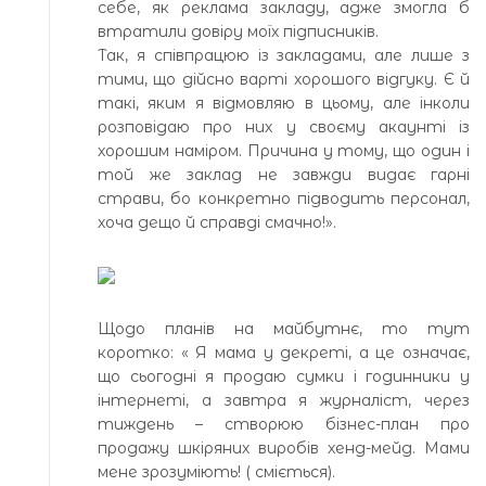
себе, як реклама закладу, адже змогла б
втратили довіру моїх підписників.
Так, я співпрацюю із закладами, але лише з
тими, що дійсно варті хорошого відгуку. Є й
такі, яким я відмовляю в цьому, але інколи
розповідаю про них у своєму акаунті із
хорошим наміром. Причина у тому, що один і
той же заклад не завжди видає гарні
страви, бо конкретно підводить персонал,
хоча дещо й справді смачно!».
Щодо планів на майбутнє, то тут
коротко: « Я мама у декреті, а це означає,
що сьогодні я продаю сумки і годинники у
інтернеті, а завтра я журналіст, через
тиждень – створюю бізнес-план про
продажу шкіряних виробів хенд-мейд. Мами
мене зрозуміють! ( сміється).