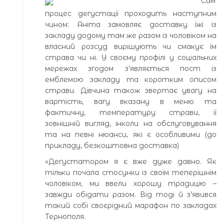
Сам
процес дегустації проходить наступним
чином: Аніта замовляє доставку їжі із
закладу додому там же разом із чоловіком на
власний розсуд вирішують чи смакує їм
страва чи ні. У своєму профілі у соціальних
мережах згодом з’являється пост із
емблемою закладу та коротким описом
страви. Дівчина також звертає увагу на
вартість, вагу вказану в меню та
фактичну, температуру страви, її
зовнішній вигляд, інколи на обслуговування
та на певні нюанси, які є особливими (до
прикладу, безкоштовна доставка)
«Дегустатором я є вже дуже давно. Як
тільки почала стосунки із своїм теперішнім
чоловіком, ми ввели хорошу традицію –
завжди обідати разом. Від тоді й з’явився
такий собі своєрідний марафон по закладах
Тернополя.