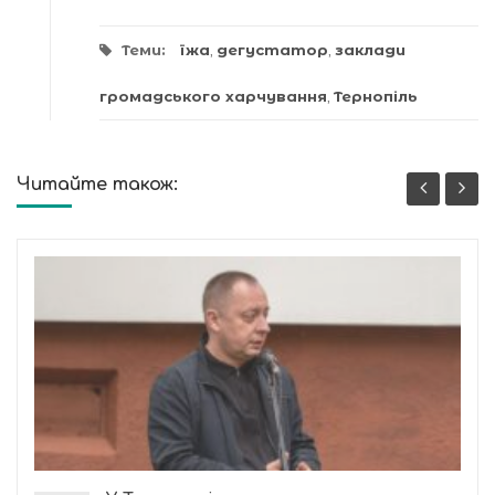
Теми:
їжа
,
дегустатор
,
заклади
громадського харчування
,
Тернопіль
Читайте також: