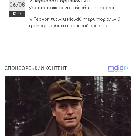
У Тернополі призначили
06/08
уповноваженого з безбар’єрності
13:07
У Тернопільській міській територіальній
громаді зробили важливий крок до...