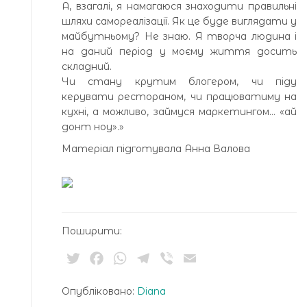
А, взагалі, я намагаюся знаходити правильні
шляхи самореалізації. Як це буде виглядати у
майбутньому? Не знаю. Я творча людина і
на даний період у моєму життя досить
складний.
Чи стану крутим блогером, чи піду
керувати рестораном, чи працюватиму на
кухні, а можливо, займуся маркетингом… «ай
донт ноу».»
Матеріал підготувала Анна Валова
Поширити:
Twitter
Facebook
WhatsApp
Telegram
Viber
Email
Опубліковано:
Diana