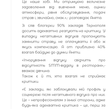
Це наше хобі. Ми отримуємо величезне
задоволення від вивчення меню, оцінки
атмосфери, рівня обслуговування, подачі
страв і, звичайно, смак.»,- розповідає Аніта.
Зі слів блогерки 90% закладів Тернополя
досить адекватно реагують на критику. У
випадку негативних відгуків пропонують
замінити страву, не оплачувати її або ж
якусь компенсацію. А от приблизно 40%
взагалі байдужі до думки Аніти.
«Ігнорування відгуку свідчить про
відсутність SMM-відділу в ресторані»,-
вважає дівчина.
Також є й ті, хто взагалі не сприймає
критики.
«Є заклади, які заблокували мій профіль у
соцмережі після негативного відгука про них.
Це – непрофесіоналізм з їхньої сторони, адже
будь-яка адекватна критика – це, перш за