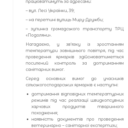
працюватимуть за адресами:
– вул. Лесі Українки, 39;
– на перетині вулиць Миру-Дружби;
– зупинка громадського транспорту ТРЦ
«Подоляни».
Нагадаємо, у зв’язку із зростанням
температури зовнішнього повітря, під час
проведення ярмарків здійснюватиметься
посилений контроль за дотриманням
санітарних вимог.
Серед основних вимог до учасників
сільськогосподарських ярмарків є наступні:
дотримання відповідних температурних
режимів під час реалізації швидкопсувних
харчових продуктів тваринного
походження;
наявність документів про проведення
ветеринарно – санітарної експертизи;