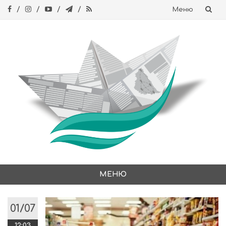
Меню
Skip
to
content
МЕНЮ
Skip
to
01/07
content
12:03