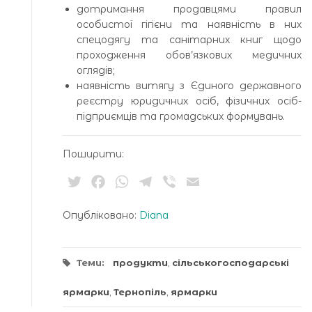
дотримання продавцями правил
особистої гігієни та наявність в них
спецодягу та санітарних книг щодо
проходження обов’язкових медичних
оглядів;
наявність витягу з Єдиного державного
реєстру юридичних осіб, фізичних осіб-
підприємців та громадських формувань.
Поширити:
Twitter
Facebook
WhatsApp
Telegram
Viber
Email
Опубліковано:
Diana
Теми:
продукти
,
сільськогосподарські
ярмарки
,
Тернопіль
,
ярмарки