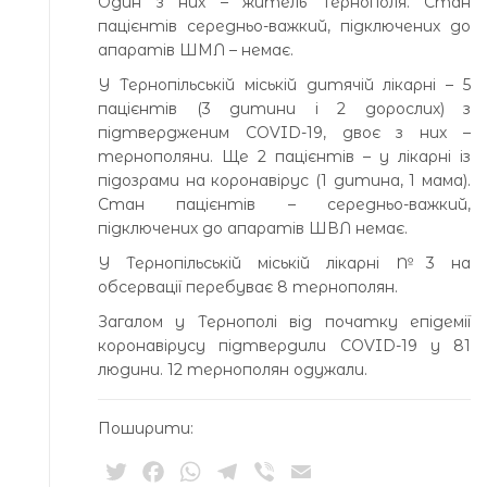
Один з них – житель Тернополя. Стан
пацієнтів середньо-важкий, підключених до
апаратів ШМЛ – немає.
У Тернопільській міській дитячій лікарні – 5
пацієнтів (3 дитини і 2 дорослих) з
підтвердженим COVID-19, двоє з них –
тернополяни. Ще 2 пацієнтів – у лікарні із
підозрами на коронавірус (1 дитина, 1 мама).
Стан пацієнтів – середньо-важкий,
підключених до апаратів ШВЛ немає.
У Тернопільській міській лікарні №3 на
обсервації перебуває 8 тернополян.
Загалом у Тернополі від початку епідемії
коронавірусу підтвердили COVID-19 у 81
людини. 12 тернополян одужали.
Поширити:
Twitter
Facebook
WhatsApp
Telegram
Viber
Email