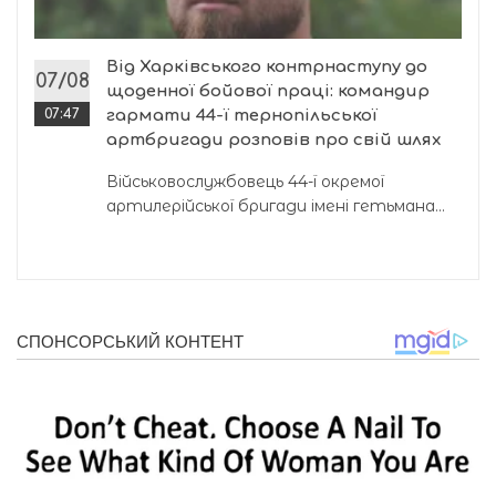
Від Харківського контрнаступу до
07/08
щоденної бойової праці: командир
07:47
гармати 44-ї тернопільської
артбригади розповів про свій шлях
Військовослужбовець 44-ї окремої
артилерійської бригади імені гетьмана...