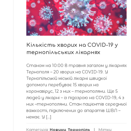
Кількість хворих на COVID-19 у
тернопільських лікарнях
Станом на 10:00 8 травня загалом у лікарнях
Тернополя – 20 хворих на COVID-19. У
Тернопільській міській лікарні швидкої
допомоги перебуває 15 хворих на
коронавірус, 12 з них – тернополяни. Ще 5
людей у лікарні – із підозрою на COVID-19, 4 з
них –тернополяни. Стан пацієнтів середньої
важкості, підключених до апаратів ШВЛ –
немає. У […]
Категорія:
Новини
,
Тернопіль
Мітки: