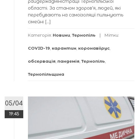
райдержадміністрації Тернопільської
області. За станом здоров’я, людей, які
перебувають на самоізоляції пильнують
сімейні […]
Категорія:
Новини
,
Тернопіль
Мітки:
COVID-19
,
карантин
,
коронавіірус
,
обсервація
,
пандемія
,
Тернопіль
,
Тернопільщина
05/04
19:45