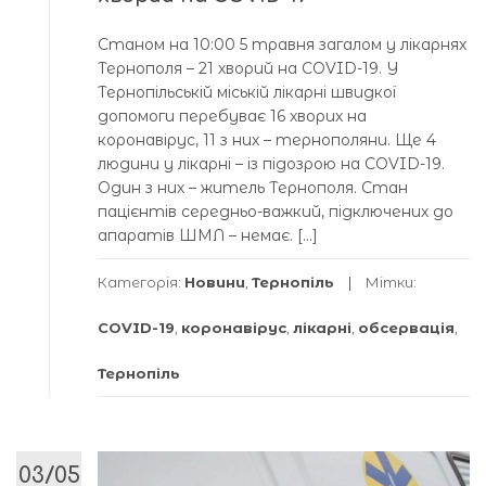
Станом на 10:00 5 травня загалом у лікарнях
Тернополя – 21 хворий на COVID-19. У
Тернопільській міській лікарні швидкої
допомоги перебуває 16 хворих на
коронавірус, 11 з них – тернополяни. Ще 4
людини у лікарні – із підозрою на COVID-19.
Один з них – житель Тернополя. Стан
пацієнтів середньо-важкий, підключених до
апаратів ШМЛ – немає. […]
Категорія:
Новини
,
Тернопіль
Мітки:
COVID-19
,
коронавірус
,
лікарні
,
обсервація
,
Тернопіль
03/05