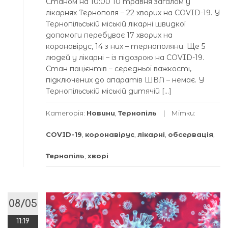
Станом на 10:00 10 травня загалом у
лікарнях Тернополя – 22 хворих на COVID-19. У
Тернопільській міській лікарні швидкої
допомоги перебуває 17 хворих на
коронавірус, 14 з них – тернополяни. Ще 5
людей у лікарні – із підозрою на COVID-19.
Стан пацієнтів – середньої важкості,
підключених до апаратів ШВЛ – немає. У
Тернопільській міській дитячій […]
Категорія:
Новини
,
Тернопіль
Мітки:
COVID-19
,
коронавірус
,
лікарні
,
обсервація
,
Тернопіль
,
хворі
08/05
11:19