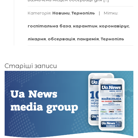
Категорія:
Новини
,
Тернопіль
Мітки:
госпітальна база
,
карантин
,
коронавірус
,
лікарня
,
обсервація
,
пандемія
,
Тернопіль
Навігація
Старіші записи
за
записами