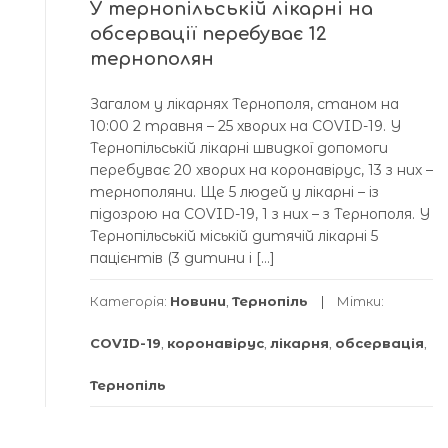
У тернопільській лікарні на
обсервації перебуває 12
тернополян
Загалом у лікарнях Тернополя, станом на
10:00 2 травня – 25 хворих на COVID-19. У
Тернопільській лікарні швидкої допомоги
перебуває 20 хворих на коронавірус, 13 з них –
тернополяни. Ще 5 людей у лікарні – із
підозрою на COVID-19, 1 з них – з Тернополя. У
Тернопільській міській дитячій лікарні 5
пацієнтів (3 дитини і […]
Категорія:
Новини
,
Тернопіль
Мітки:
COVID-19
,
коронавірус
,
лікарня
,
обсервація
,
Тернопіль