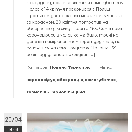
за кордону, покінчив життя самогубством.
Чоловік 14 квітня повернувся з Польщі.
Протягом двох років він майже весь час жив
за кордоном. 20 квітня потрапив на
обсервацію у міську лікарню №3. Симптомів
коронавірусу в чоловіка не було, тричі на
день він вимірював температуру тіла, не
скаржився на самопочуття. Чоловіку 39
років, одружений, виховував […]
Категорія:
Новини
,
Тернопіль
Мітки:
коронавірус
,
обсервація
,
самогубство
,
Тернопіль
,
Тернопільщина
20/04
14:04