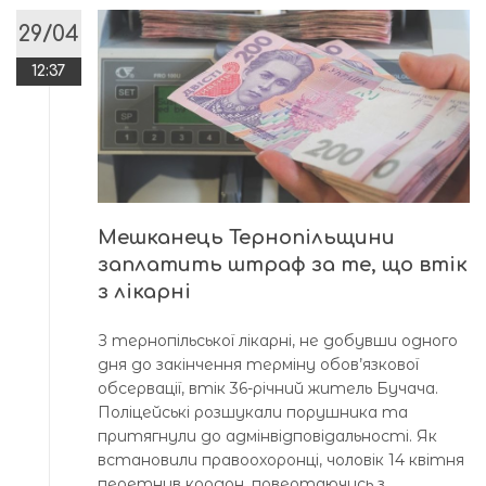
29/04
12:37
Мешканець Тернопільщини
заплатить штраф за те, що втік
з лікарні
З тернопільської лікарні, не добувши одного
дня до закінчення терміну обов’язкової
обсервації, втік 36-річний житель Бучача.
Поліцейські розшукали порушника та
притягнули до адмінвідповідальності. Як
встановили правоохоронці, чоловік 14 квітня
перетнув кордон, повертаючись з