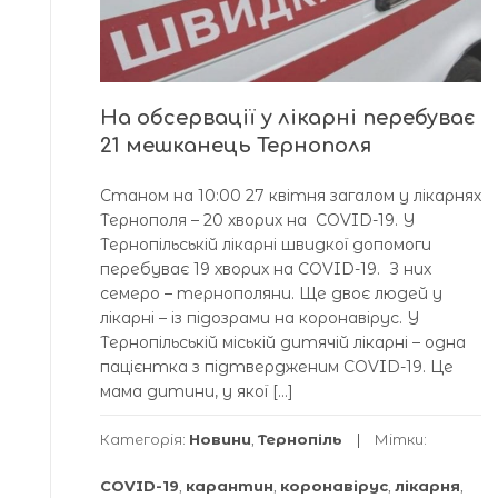
На обсервації у лікарні перебуває
21 мешканець Тернополя
Станом на 10:00 27 квітня загалом у лікарнях
Тернополя – 20 хворих на COVID-19. У
Тернопільській лікарні швидкої допомоги
перебуває 19 хворих на COVID-19. З них
семеро – тернополяни. Ще двоє людей у
лікарні – із підозрами на коронавірус. У
Тернопільській міській дитячій лікарні – одна
пацієнтка з підтвердженим COVID-19. Це
мама дитини, у якої […]
Категорія:
Новини
,
Тернопіль
Мітки:
COVID-19
,
карантин
,
коронавірус
,
лікарня
,