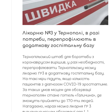
Лікарню №3 у Тернополі, в разі
потреби, перепрофілюють в
додаткову госпітальну базу
Тернопільський штаб для боротьби з
коронавірусом вирішив, у разі необхідності,
перепрофілювати Тернопільську міську
лікарню №3 в додаткову госпітальну базу.
На такі міри підуть, якщо кількість
пацієнтів з діагнозом COVID-19 зростатиме.
За таких умов місцем для обсервації
тернополян стане готель «Галичина», де
зможуть прийняти до 170-ти людей.
Нагадаємо, наразі міська лікарня № 3
визначена місцем обсервації для […]