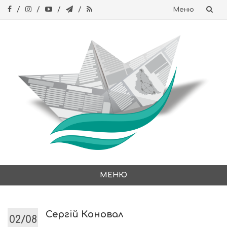
Меню
Skip
to
content
МЕНЮ
Skip
to
content
Сергій Коновал
02/08