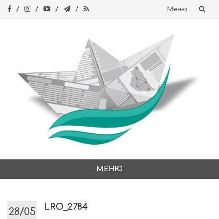
Меню
Skip
to
content
МЕНЮ
Skip
to
content
LRO_2784
28/05