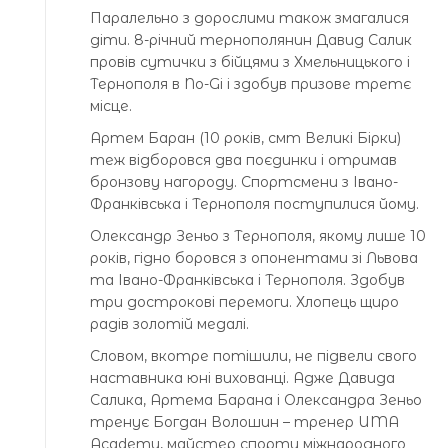
Паралельно з дорослими також змагалися
діти. 8-річний тернополянин Давид Салик
провів сутички з бійцями з Хмельницького і
Тернополя в No-Gi і здобув призове третє
місце.
Артем Баран (10 років, смт Великі Бірки)
теж відборовся два поєдинки і отримав
бронзову нагороду. Спортсмени з Івано-
Франківська і Тернополя поступилися йому.
Олександр Зеньо з Тернополя, якому лише 10
років, гідно боровся з опонентами зі Львова
та Івано-Франківська і Тернополя. Здобув
три дострокові перемоги. Хлопець щиро
радів золотій медалі.
Словом, вкотре потішили, не підвели свого
наставника юні вихованці. Адже Давида
Салика, Артема Барана і Олександра Зеньо
тренує Богдан Волошин – тренер UMA
Academy, майстер спорту міжнародного