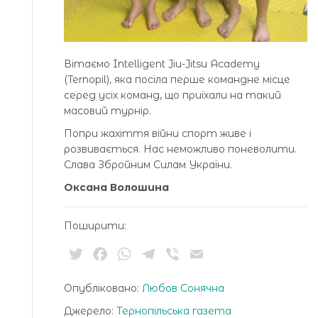
Вітаємо Intelligent Jiu-Jitsu Academy
(Ternopil), яка посіла перше командне місце
серед усіх команд, що приїхали на такий
масовий турнір.
Попри жахіття війни спорт живе і
розвивається. Нас неможливо поневолити.
Слава Збройним Силам України.
Оксана Волошина
Поширити:
Twitter
Facebook
WhatsApp
Telegram
Viber
Email
Опубліковано:
Любов Сонячна
Джерело:
Тернопільська газета