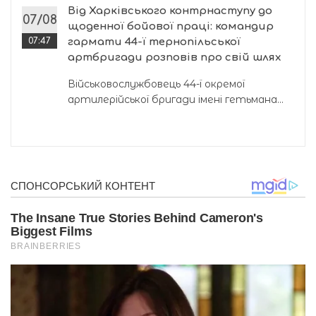
Від Харківського контрнаступу до
07/08
щоденної бойової праці: командир
07:47
гармати 44-ї тернопільської
артбригади розповів про свій шлях
Військовослужбовець 44-ї окремої
артилерійської бригади імені гетьмана...