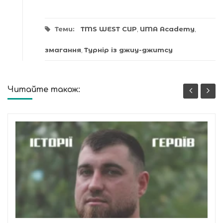
Теми:
TMS WEST CUP
,
UMA Academy
,
змагання
,
Турнір із джиу-джитсу
Читайте також: