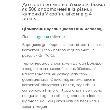
До файного міста з’їхалися більш
як 500 спортсменів із різних
куточків України віком від 4
років.
Ці змагання організувала UMA Academy.
Пише
видання
«Місто».
Впродовж дня боролися різні вікові та вагові
категорії у своїх поясових дивізіонах – в
розділах Gi і No-Gi.
Тернопільський спортсмен Богдан Волошин
знову показав високий рівень бійцівської
майстерності, не розчарував своїх
уболівальників. Спочатку він змагався в
категорії фіолетових поясів, перемігши
суперника з Рівного. У другому і третьому
поєдинках здолав обох суперників з Івано-
Франківська. Тому отримав дві перемоги і
золоті медалі.