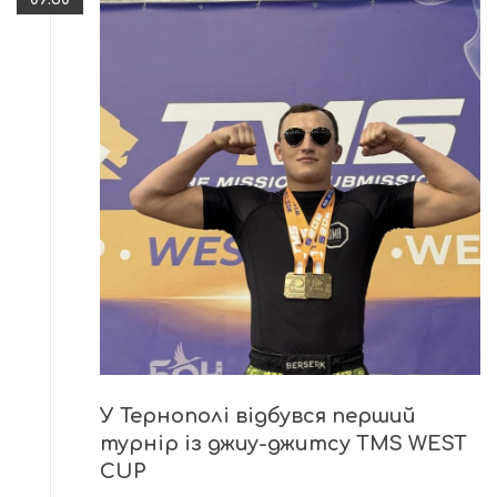
У Тернополі відбувся перший
турнір із джиу-джитсу TMS WEST
CUP