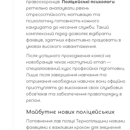
правоохоронців.
Поліцейські психологи
ретельно аналізували рівень
стресостійкості, мотивацію та
психологічну готовність кожного
кандидата до несення служби. Такий
комплексний підхід дозволяє відібрати
фахівців, здатних ефективно працювати в
умовах високого навантаження.
Після успішного проходження комісії на
новобранців чекає наступний етап —
спеціалізований курс професійної підготовки.
Лише після завершення навчання та
отримання необхідних навичок вони офіційно
приступлять до виконання своїх службових
обов’язків та забезпечення правопорядку в
регіоні.
Майбутнє нових поліцейських
Поповнення лав поліції Тернопільщини новими
фахівцями є важливим кроком для зміцнення