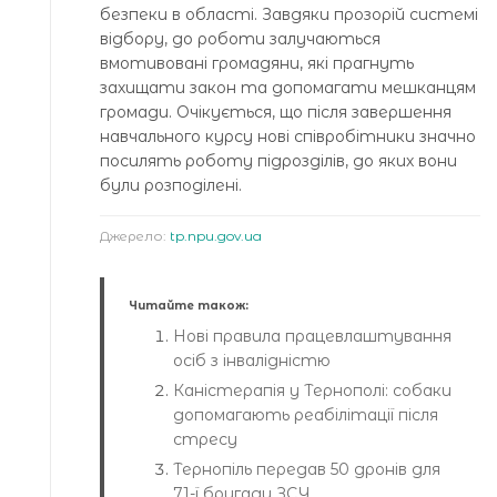
безпеки в області. Завдяки прозорій системі
відбору, до роботи залучаються
вмотивовані громадяни, які прагнуть
захищати закон та допомагати мешканцям
громади. Очікується, що після завершення
навчального курсу нові співробітники значно
посилять роботу підрозділів, до яких вони
були розподілені.
Джерело:
tp.npu.gov.ua
Читайте також:
Нові правила працевлаштування
осіб з інвалідністю
Каністерапія у Тернополі: собаки
допомагають реабілітації після
стресу
Тернопіль передав 50 дронів для
71-ї бригади ЗСУ