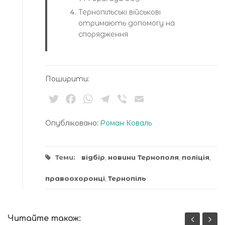
Тернопільські військові
отримають допомогу на
спорядження
Поширити:
Twitter
Facebook
WhatsApp
Telegram
Viber
Email
Опубліковано:
Роман Коваль
Теми:
відбір
,
новини Тернополя
,
поліція
,
правоохоронці
,
Тернопіль
Читайте також: