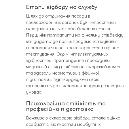
Етапи відбору на службу
Шлях до отримання посади в
правоохоронних органах був непростим і
складався з кількох обов’язкових етапів.
Перш ніж потрапити на фінальну співбесіду,
кандидати до поліції продемонстрували
свої знання чинного законодавства під час
тестування. Окрім інтелектуальних
здібностей, претенденти проходили
медичний огляд у військово-лікарській комісії
та здавали нормативи з фізичної
підготовки, підтверджуючи свою
готовність до виконання завдань у складних
умовах.
Психологічна стійкість та
професійна підготовка
Важливою складовою відбору стала оцінка
особистісних якостей майбутніх