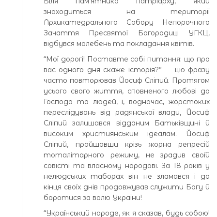
Біля пам’ятника патріарху, який
знаходиться на території
Архикатедрального Собору Непорочного
Зачаття Пресвятої Богородиці УГКЦ,
відбувся молебень та покладання квітів.
“Мої дорогі! Поставте собі питання: що про
вас одного дня скаже історія?” — цю фразу
часто повторював Йосиф Сліпий. Протягом
усього свого життя, сповненого любові до
Господа та людей, і, водночас, жорстоких
переслідувань від радянської влади, Йосиф
Сліпий залишався відданим Батьківщині й
високим християнським ідеалам. Йосиф
Сліпий, пройшовши крізь жорна репресій
тоталітарного режиму, не зрадив своїй
совісті та власному народові. За 18 років у
нелюдських таборах він не зламався і до
кінця своїх днів продовжував служити Богу й
боротися за волю України!
“Український народе, як я сказав, будь собою!