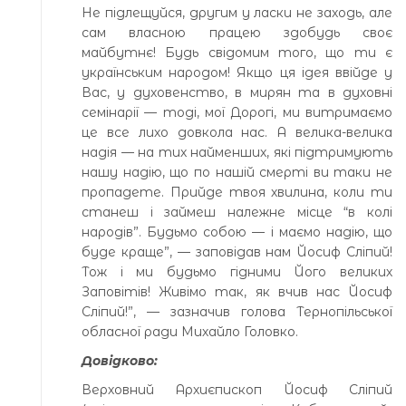
Не підлещуйся, другим у ласки не заходь, але
сам власною працею здобудь своє
майбутнє! Будь свідомим того, що ти є
українським народом! Якщо ця ідея ввійде у
Вас, у духовенство, в мирян та в духовні
семінарії — тоді, мої Дорогі, ми витримаємо
це все лихо довкола нас. А велика-велика
надія — на тих найменших, які підтримують
нашу надію, що по нашій смерті ви таки не
пропадете. Прийде твоя хвилина, коли ти
станеш і займеш належне місце “в колі
народів”. Будьмо собою — і маємо надію, що
буде краще”, — заповідав нам Йосиф Сліпий!
Тож і ми будьмо гідними Його великих
Заповітів! Живімо так, як вчив нас Йосиф
Сліпий!”, — зазначив голова Тернопільської
обласної ради Михайло Головко.
Довідково:
Верховний Архиєпископ Йосиф Сліпий