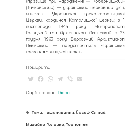
(прізвище при народженні — Коберницький-
Дичковський) — український церковний діяч,
єпископ Української греко-католицької
Церкви, кардинал Католицької церкви; з 1
листопада 1944 року Митрополит
Галицький та Архієпископ Львівський, з 23
грудня 1963 року Верховний Архиєпископ
Львівський — предстоятель Української
греко-католицької церкви.
Поширити:
Twitter
Facebook
WhatsApp
Telegram
Viber
Email
Опубліковано:
Diana
Теми:
вшанування
,
Йосиф Сліпий
,
Михайло Головко
,
Тернопіль