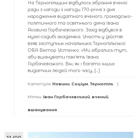
На Тернопільщині відбулось зібрання вченої
ради з нагоди з нагоди 170-річчя з дня
народження видатного вченого, громадсько-
політичного та освітнього діяча Івана
Яковича Горбачевського. Захід відбувся в
музеї-садибі академіка. Участь у дійстві
взяв заступник начальника Тернопільської
ОВА Віктор Устенко. «Ми зібрались тут,
аби вшанувати пам’ять Івана
Горбачевського. Він, як і багато інших
видатних людей того часу, […]
Категорія:
Новини
,
Соціум
,
Тернопіль
Мітки:
Іван Горбачевський
,
вчений
,
вшанування