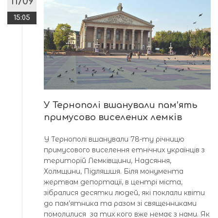
11/09
15:05
У Тернополі вшанували пам’ять
примусово виселених лемків
У Тернополі вшанували 78-ту річницю
примусового виселення етнічних українців з
територій Лемківщини, Надсяння,
Холмщини, Підляшшя. Біля монумента
жертвам депортації, в центрі міста,
зібралися десятки людей, які поклали квіти
до пам’ятника та разом зі священниками
помолилися за тих кого вже немає з нами. Як