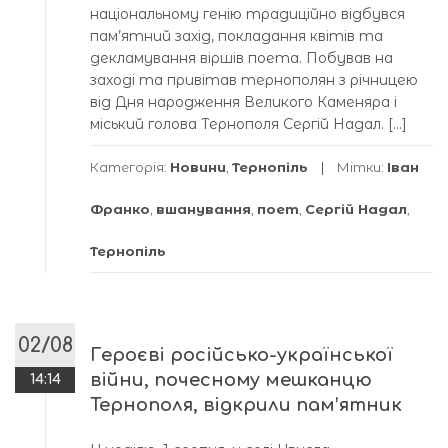
національному генію традиційно відбувся
пам’ятний захід, покладання квітів та
декламування віршів поета. Побував на
заході та привітав тернополян з річницею
від Дня народження Великого Каменяра і
міський голова Тернополя Сергій Надал. […]
Категорія:
Новини
,
Тернопіль
Мітки:
Іван
Франко
,
вшанування
,
поет
,
Сергій Надал
,
Тернопіль
02/08
Героєві російсько-української
війни, почесному мешканцю
14:14
Тернополя, відкрили пам’ятник