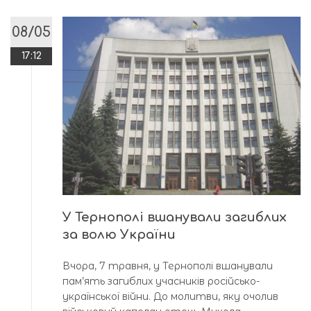
08/05
17:12
У Тернополі вшанували загиблих
за волю України
Вчора, 7 травня, у Тернополі вшанували
пам’ять загиблих учасників російсько-
української війни. До молитви, яку очолив