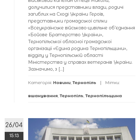
військовий капелан отець Микола,
долучилися представники влади, родичі
загиблих на Сході України Героїв,
представники громадської спілки
«Всеукраїнське військово-цивільне об’єднання
«Бойове Братерство України»,
Тернопільської обласної громадської
організації «Єдина родина Тернопільщини»,
відділу у Тернопільській області
Міністерства у справах ветеранів України.
Зазначимо, з […]
Категорія:
Новини
,
Тернопіль
Мітки:
вшанування
,
Тернопіль
,
Тернопільщина
26/04
15:13