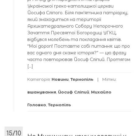
Української греко-католицької церкви
Йосифа Сліпого. Біля пам’ятника патріарху,
який знаходиться на території
Архикатедрального Собору Непорочного
Зачаття Пресвятої Богородиці УГКЦ,
відбувся молебень та покладання квітів.
“Мої дорогі! Поставте собі питання: що про
вас одного дня скаже історія?” — цю фразу
часто повторював Йосиф Сліпий. Протягом
[…]
Категорія:
Новини
,
Тернопіль
Мітки:
вшанування
,
Йосиф Сліпий
,
Михайло
Головко
,
Тернопіль
15/10