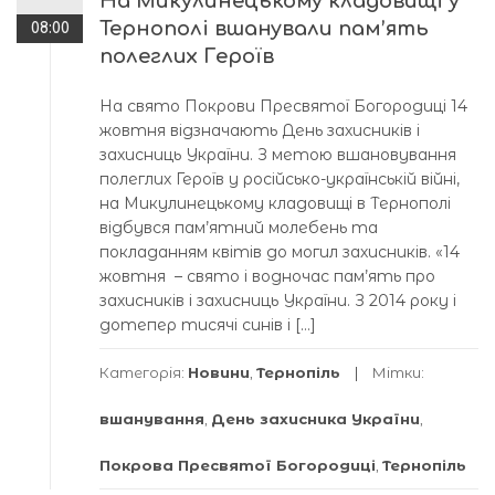
На Микулинецькому кладовищі у
Тернополі вшанували пам’ять
08:00
полеглих Героїв
На свято Покрови Пресвятої Богородиці 14
жовтня відзначають День захисників і
захисниць України. З метою вшановування
полеглих Героїв у російсько-українській війні,
на Микулинецькому кладовищі в Тернополі
відбувся пам’ятний молебень та
покладанням квітів до могил захисників. «14
жовтня – свято і водночас пам’ять про
захисників і захисниць України. З 2014 року і
дотепер тисячі синів і […]
Категорія:
Новини
,
Тернопіль
Мітки:
вшанування
,
День захисника України
,
Покрова Пресвятої Богородиці
,
Тернопіль