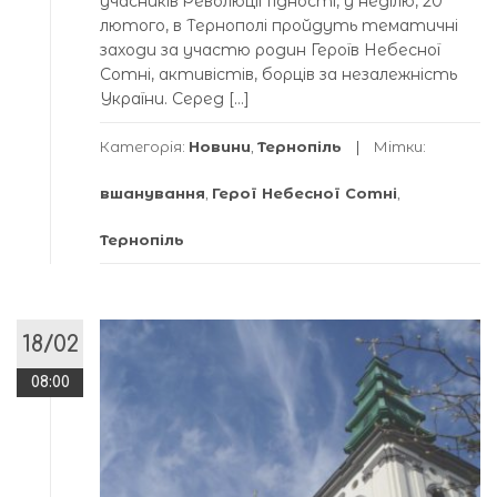
учасників Революції Гідності, у неділю, 20
лютого, в Тернополі пройдуть тематичні
заходи за участю родин Героїв Небесної
Сотні, активістів, борців за незалежність
України. Серед […]
Категорія:
Новини
,
Тернопіль
Мітки:
вшанування
,
Герої Небесної Сотні
,
Тернопіль
18/02
08:00