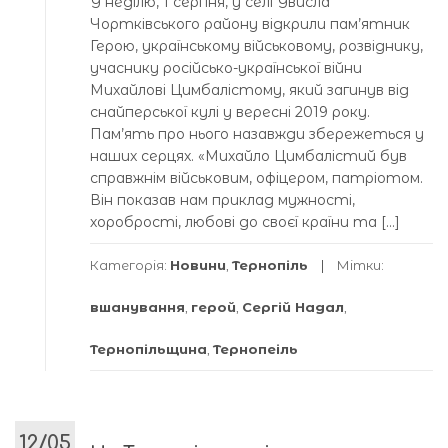
У неділю, 1 серпня, у селі Увисла
Чортківського району відкрили пам’ятник
Герою, українському військовому, розвіднику,
учаснику російсько-української війни
Михайлові Цимбалістому, який загинув від
снайперської кулі у вересні 2019 року.
Пам’ять про нього назавжди збережеться у
наших серцях. «Михайло Цимбалістий був
справжнім військовим, офіцером, патріотом.
Він показав нам приклад мужності,
хоробрості, любові до своєї країни та […]
Категорія:
Новини
,
Тернопіль
Мітки:
вшанування
,
герой
,
Сергій Надал
,
Тернопільщина
,
Тернопеіль
12/05