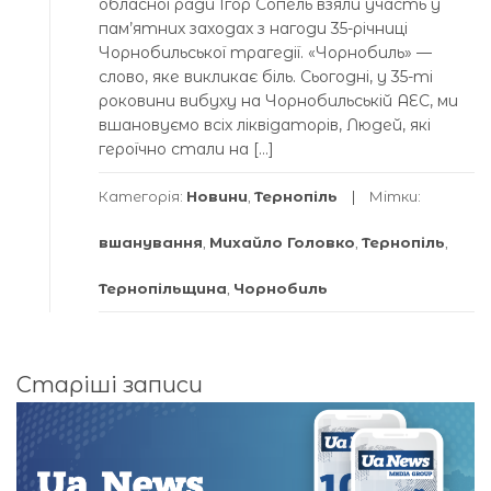
обласної ради Ігор Сопель взяли участь у
пам’ятних заходах з нагоди 35-річниці
Чорнобильської трагедії. «Чорнобиль» —
слово, яке викликає біль. Сьогодні, у 35-ті
роковини вибуху на Чорнобильській АЕС, ми
вшановуємо всіх ліквідаторів, Людей, які
героїчно стали на […]
Категорія:
Новини
,
Тернопіль
Мітки:
вшанування
,
Михайло Головко
,
Тернопіль
,
Тернопільщина
,
Чорнобиль
Навігація
Старіші записи
за
записами