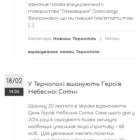
зазначив голова всеукраїнського
товариства “Лемківщина” Олександр
Венгринович, що ми повинні пам’ятати такі
[…]
Категорія:
Новини
,
Тернопіль
Мітки:
вшанування
,
лемки
,
Тернопіль
18/02
У Тернополі вшанують Героїв
Небесної Сотні
14:06
Щороку 20 лютого в Україні відзначають
День Героїв Небесної Сотні. Саме цього дня у
2014 році в середмісті Києва загинуло
найбільше учасників акцій спротиву – 48
осіб. Для увічнення пам’яті полеглих