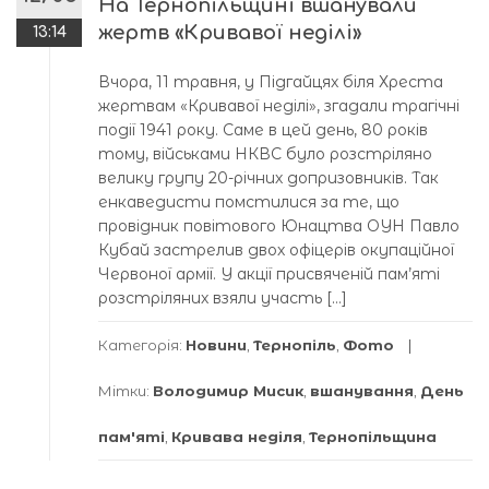
На Тернопільщині вшанували
жертв «Кривавої неділі»
13:14
Вчора, 11 травня, у Підгайцях біля Хреста
жертвам «Кривавої неділі», згадали трагічні
події 1941 року. Саме в цей день, 80 років
тому, військами НКВС було розстріляно
велику групу 20-річних допризовників. Так
енкаведисти помстилися за те, що
провідник повітового Юнацтва ОУН Павло
Кубай застрелив двох офіцерів окупаційної
Червоної армії. У акції присвяченій пам’яті
розстріляних взяли участь […]
Категорія:
Новини
,
Тернопіль
,
Фото
Мітки:
Володимир Мисик
,
вшанування
,
День
пам'яті
,
Кривава неділя
,
Тернопільщина