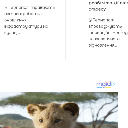
реабілітації піс
У Тернополі тривають
стресу
активні роботи з
оновлення
У Тернополі
інфраструктури на
впроваджують
вулиці...
інноваційні метод
психологічного
відновлення...