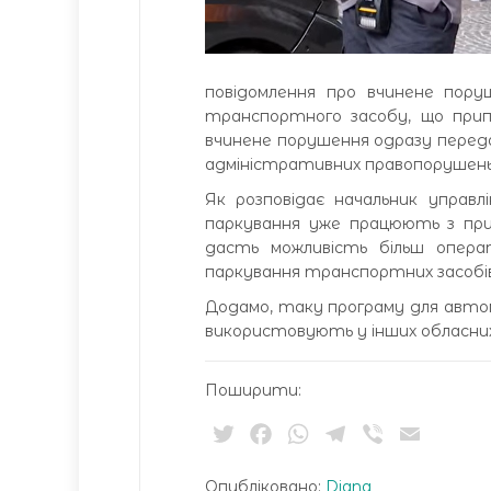
повідомлення про вчинене поруш
транспортного засобу, що прип
вчинене порушення одразу перед
адміністративних правопорушень, «
Як розповідає начальник управлін
паркування уже працюють з при
дасть можливість більш опера
паркування транспортних засобів
Додамо, таку програму для авто
використовують у інших обласни
Поширити:
Twitter
Facebook
WhatsApp
Telegram
Viber
Email
Опубліковано:
Diana