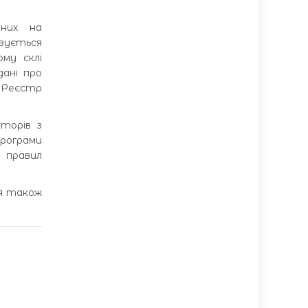
аних на
вується
ому склі
ані про
у Реєстр
кторів з
рограми
 правил
ня також