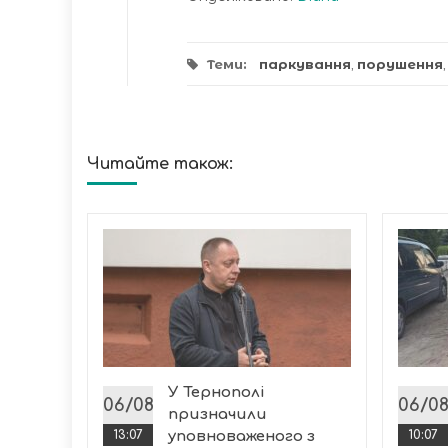
Теми:
паркування
,
порушення
Читайте також:
ітет
У Тернополі
ської
06/08
06/0
призначили
шення
13:07
уповноваженого з
10:07