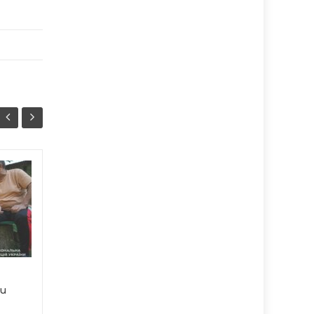
Тернопіль передав 50
06/08
06/08
дронів для 71-ї
08:37
бригади ЗСУ
08:07
Тернопільська міська
рада продовжує
системно
підтримувати
ки
українських...