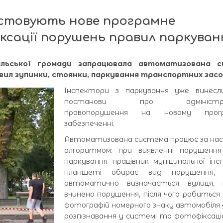
истовують нове програмне
іксації порушень правил паркуван
ільської громади запрацювала автоматизована 
ил зупинки, стоянки, паркування транспортних засо
Інспектори з паркування уже винесл
постанови про адміністра
правопорушення на новому прогр
забезпеченні.
Автоматизована система працює за на
алгоритмом: при виявленні порушення
паркування працівник муніципальної інсп
планшеті обирає вид порушення, 
автоматично визначається вулиця, 
вчинено порушення, після чого робиться 
фотографій номерного знаку автомобіля 
розпізнавання у системі та фотофіксаці