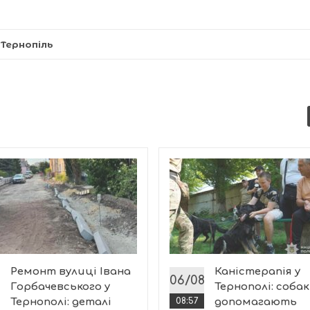
,
Тернопіль
Ремонт вулиці Івана
Каністерапія у
8
06/08
Горбачевського у
Тернополі: соба
Тернополі: деталі
08:57
допомагають