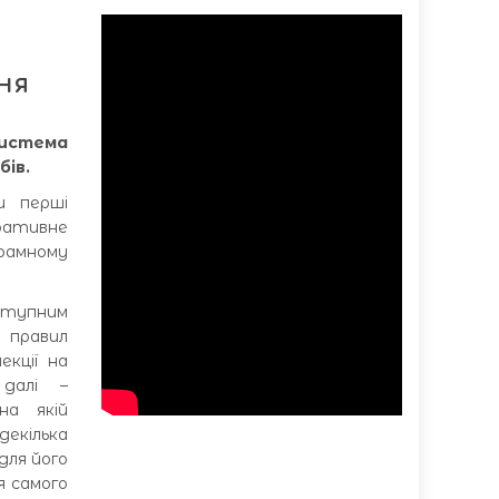
ня
система
бів.
и перші
тивне
амному
ступним
 правил
екції на
далі –
на якій
декілька
для його
я самого