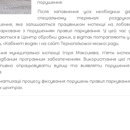
порушення.
Після заповнення усіх необхідних д
спеціальному терміналі роздруко
ення, яке залишається працівником інспекції на лобов
арковане з порушенням правил паркування. У цей час д
аються в Центр обробки даних, а відтак потрапляють 
Кабінет водія» і на сайт Тернопільської міської ради.
ня муніципальної інспекції Ігоря Максиміва, п’ять інспе
дбаним програмним забезпеченням. Використання цієї п
тивно опрацьовувати вулиці та виявляти порушення
.
матизації процесу фіксування порушень правил паркуван
х центрах.