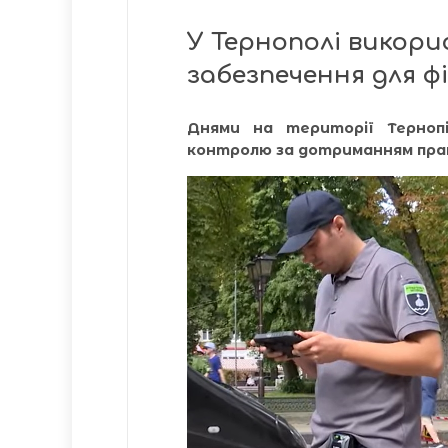
У Тернополі викор
забезпечення для ф
Днями на території Терноп
контролю за дотриманням прав