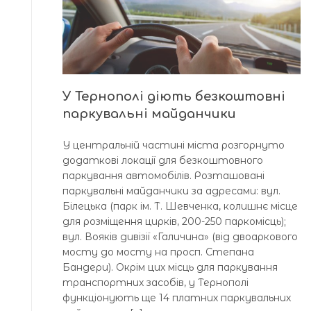
У Тернополі діють безкоштовні
паркувальні майданчики
У центральній частині міста розгорнуто
додаткові локації для безкоштовного
паркування автомобілів. Розташовані
паркувальні майданчики за адресами: вул.
Білецька (парк ім. Т. Шевченка, колишнє місце
для розміщення цирків, 200-250 паркомісць);
вул. Вояків дивізії «Галичина» (від двоаркового
мосту до мосту на просп. Степана
Бандери). Окрім цих місць для паркування
транспортних засобів, у Тернополі
функціонують ще 14 платних паркувальних