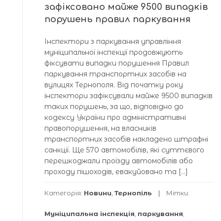
зафіксовано майже 9500 випадків
порушень правил паркування
Інспектори з паркування управління
муніципальної інспекції продовжують
фіксувати випадки порушення Правил
паркування транспортних засобів на
вулицях Тернополя. Від початку року
інспектори зафіксували майже 9500 випадків
таких порушень, за що, відповідно до
кодексу України про адміністративні
правопорушення, на власників
транспортних засобів накладено штрафні
санкції. Ще 570 автомобілів, які суттєвого
перешкоджали проїзду автомобілів або
проходу пішоходів, евакуйовано та […]
Категорія:
Новини
,
Тернопіль
Мітки:
Муніципальна інспекція
,
паркування
,