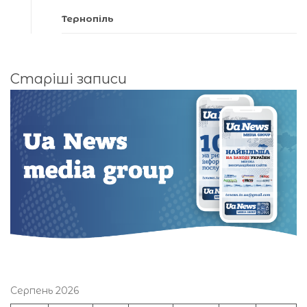
Тернопіль
Навігація
Старіші записи
за
записами
Серпень 2026