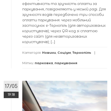
ефективність та зручність оплати за
паркування, повідомляють у міській раді. Для
зручності водіїв передбачено три способи
оплати паркування: через мобільний
застосунок е-Тернопіль (для авторизованих
користувачів); через QR-код зі сплатою
через сайт (для неавторизованих
користувачів); […]
Категорія:
Новини
,
Соціум
,
Тернопіль
Мітки:
парковка
,
паркування
17/05
19:18