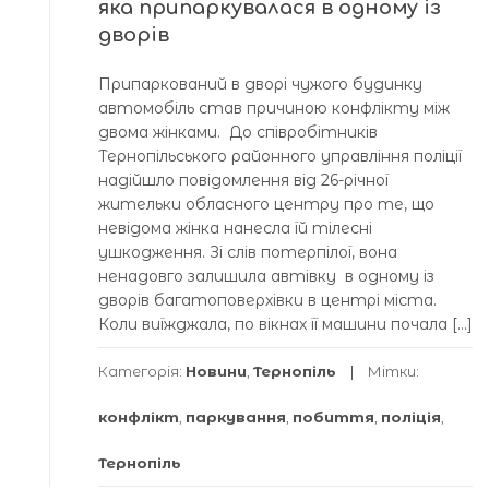
яка припаркувалася в одному із
дворів
Припаркований в дворі чужого будинку
автомобіль став причиною конфлікту між
двома жінками. До співробітників
Тернопільського районного управління поліції
надійшло повідомлення від 26-річної
жительки обласного центру про те, що
невідома жінка нанесла їй тілесні
ушкодження. Зі слів потерпілої, вона
ненадовго залишила автівку в одному із
дворів багатоповерхівки в центрі міста.
Коли виїжджала, по вікнах її машини почала […]
Категорія:
Новини
,
Тернопіль
Мітки:
конфлікт
,
паркування
,
побиття
,
поліція
,
Тернопіль