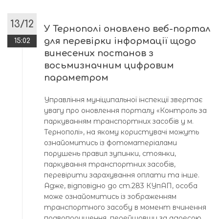
13/12
У Тернополі оновлено веб-портал
для перевірки інформації щодо
15:02
винесених постанов з
восьмизначним цифровим
параметром
Управління муніципальної інспекції звертає
увагу про оновлення порталу «Контроль за
паркуванням транспортних засобів у м.
Тернополі», на якому користувачі можуть
ознайомитись із фотоматеріалами
порушень правил зупинки, стоянки,
паркування транспортних засобів,
перевірити зарахування оплати та інше.
Адже, відповідно до ст.283 КУпАП, особа
може ознайомитись із зображенням
транспортного засобу в момент вчинення
правопорушення, перейшовши за адресою