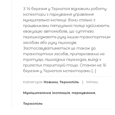
З 14 березня у Тернополі відновили роботу
інспектори з паркування управління
муніципальної інспекції. Вони спільно з
працівниками патрульної поліції здійснюють
евакуацію автомобілів, що суттєво
перешкоджають руху іншим транспортним
засобам або руху пішоходів.
Застосовуватиметься це також до
транспортних засобів, припаркованих на
тротуарі, пішохідних переходах, виїзді з
прилеглих територій тощо. Станом на 16
березня у Тернополі інспекторами […]
Категорія:
Новини
,
Тернопіль
Мітки:
Муніципальна інспекція
,
паркування
,
Тернопіль