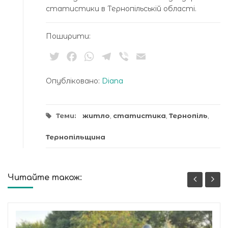
статистики в Тернопільській області.
Поширити:
Twitter
Facebook
WhatsApp
Telegram
Viber
Email
Опубліковано:
Diana
Теми:
житло
,
статистика
,
Тернопіль
,
Тернопільщина
Читайте також: