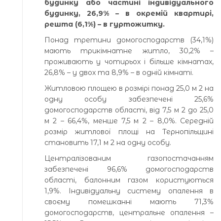
будинку або частині індивідуального
будинку, 26,9% – в окремій квартирі,
решта (6,1%) – в гуртожитку.
Понад третини домогосподарств (34,1%)
мають трикімнатне житло, 30,2% –
проживають у чотирьох і більше кімнатах,
26,8% – у двох та 8,9% – в одній кімнаті.
Житловою площею в розмірі понад 25,0 м 2 на
одну особу забезпечені 25,6%
домогосподарств області, від 7,5 м 2 до 25,0
м 2 – 66,4%, менше 7,5 м 2 – 8,0%. Середній
розмір житлової площі на Тернопільщині
становить 17,1 м 2 на одну особу.
Централізованим газопостачанням
забезпечені 96,6% домогосподарств
області, балонним газом користуються
1,9%. Індивідуальну систему опалення в
своєму помешканні мають 71,3%
домогосподарств, центральне опалення –