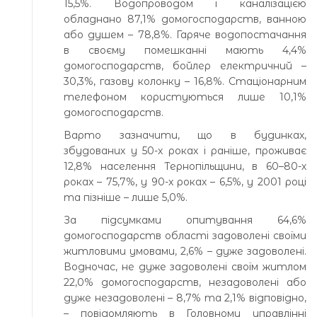
15,5%. Водопроводом і каналізацією
обладнано 87,1% домогосподарств, ванною
або душем – 78,8%. Гаряче водопостачання
в своєму помешканні мають 4,4%
домогосподарств, бойлер електричний –
30,3%, газову колонку – 16,8%. Стаціонарним
телефоном користуються лише 10,1%
домогосподарств.
Варто зазначити, що в будинках,
збудованих у 50-х роках і раніше, проживає
12,8% населення Тернопільщини, в 60–80-х
роках – 75,7%, у 90-х роках – 6,5%, у 2001 році
та пізніше – лише 5,0%.
За підсумками опитування 64,6%
домогосподарств області задоволені своїми
житловими умовами, 2,6% – дуже задоволені.
Водночас, не дуже задоволені своїм житлом
22,0% домогосподарств, незадоволені або
дуже незадоволені – 8,7% та 2,1% відповідно,
– повідомляють в Головному управлінні