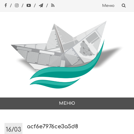
Меню
Skip
to
content
МЕНЮ
Skip
to
content
acf6e7976ce3a5d8
16/03