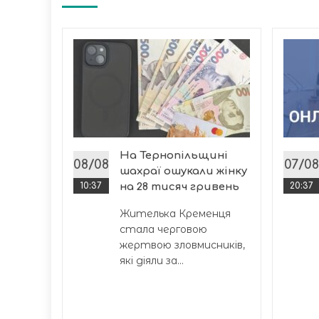
ині
дьми
ій
На Тернопільщині
дбулася
08/08
07/08
шахраї ошукали жінку
10:37
на 28 тисяч гривень
20:37
Жителька Кременця
стала черговою
жертвою зловмисників,
які діяли за...