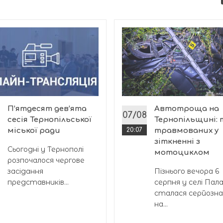
П’ятдесят дев’ята
Автотроща на
07/08
сесія Тернопільської
Тернопільщині:
міської ради
20:07
травмованих у
зіткненні з
Сьогодні у Тернополі
мотоциклом
розпочалося чергове
засідання
Пізнього вечора 6
представників...
серпня у селі Пал
сталася серйозн
на...