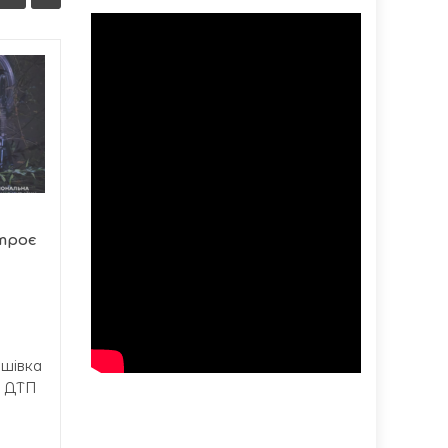
Тернопіль вшанував
07/08
07/08
15 нових почесних
19:37
громадян міста
19:07
Під час чергового
засідання 59-ї сесії
Тернопільської міської
ради депутати...
 троє
ашівка
а ДТП