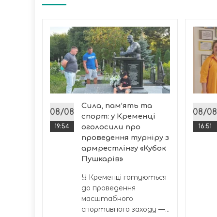
77
мувала
лн грн
Сила, пам’ять та
08/08
08/08
спорт: у Кременці
у
19:54
оголосили про
16:51
итниця
проведення турніру з
армрестлінгу «Кубок
жету...
Пушкарів»
У Кременці готуються
до проведення
масштабного
спортивного заходу —...