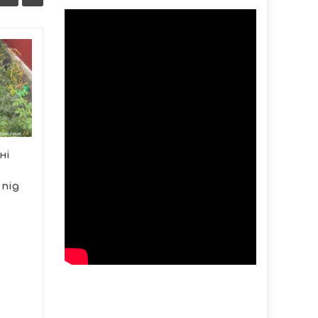
Крадіжка газу в
08/08
08/08
умовах воєнного
14:43
стану: у Тернополі суд
13:50
виніс вирок
чоловікові за
самовільну врізку в
газопровід
ні
Тернопільський
під
міськрайонний суд
визнав місцевого
жителя винним у...