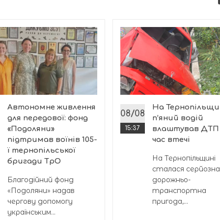
Автономне живлення
На Тернопільщи
08/08
для передової: фонд
п’яний водій
«Подоляни»
15:37
влаштував ДТП 
підтримав воїнів 105-
час втечі
ї тернопільської
На Тернопільщині
бригади ТрО
сталася серйозна
Благодійний фонд
дорожньо-
«Подоляни» надав
транспортна
чергову допомогу
пригода,...
українським...