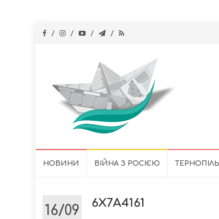
Skip
НОВИНИ
ВІЙНА З РОСІЄЮ
ТЕРНОПІЛ
to
content
6X7A4161
16/09