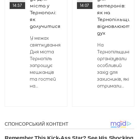
14:37
міста у
14:07
ветеранів:
Тернополі:
як на
ному
як
Тернопільщині
долучитися
відновлюють
дух
У межах
святкування
На
Дня міста
Тернопільщині
Тернопіль
організували
запрошує
особливий
мешканців
захід для
та гостей
захисників, які
на...
отримали...