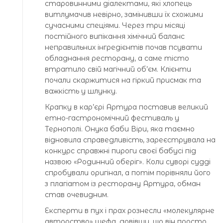
старовинними діалектами, які хлопець
витлумачив невірно, замінивши їх схожими
сучасними спеціями. Через три місяці
постійного випікання хімічний баланс
неправильних інгредієнтів почав псувати
обладнання ресторану, а саме тісто
втратило свій магічний об’єм. Клієнти
почали скаржитися на гіркий присмак та
важкість у шлунку.
Крапку в кар’єрі Артура поставив великий
етно-гастрономічний фестиваль у
Тернополі. Онука баби Віри, яка таємно
відновила справедливість, зареєструвала на
конкурс справжні пироги своєї бабусі під
назвою «Родинний оберіг». Коли суворі судді
спробували оригінал, а потім порівняли його
з плагіатом із ресторану Артура, обман
став очевидним.
Експерти в пух і прах рознесли «молекулярне
авторство» шефа, довівши, що він просто