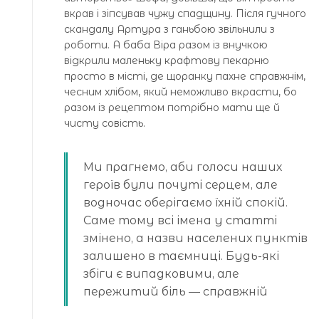
вкрав і зіпсував чужу спадщину. Після гучного
скандалу Артура з ганьбою звільнили з
роботи. А баба Віра разом із внучкою
відкрили маленьку крафтову пекарню
просто в місті, де щоранку пахне справжнім,
чесним хлібом, який неможливо вкрасти, бо
разом із рецептом потрібно мати ще й
чисту совість.
Ми прагнемо, аби голоси наших
героїв були почуті серцем, але
водночас оберігаємо їхній спокій.
Саме тому всі імена у статті
змінено, а назви населених пунктів
залишено в таємниці. Будь-які
збіги є випадковими, але
пережитий біль — справжній