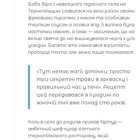
Баба Віра з невеликого підлісного села на
Тернопільщині славилася на весь район своїми
фірмовими пирогами з маком та особливим
терпким соусом із лісових ягід. Її випічка була
настільки ніжною, а смак — насиченим, що на
великі свята до неї вишикувалася черга з усіх
усюдин. Багато хто намагався випитати
пропорції тіста, але жінка лише посміхалася:
«Тут немає магії, діточки, просто
три секретні трави в закваску і
правильний час у печі». Рецепт
цей передавався в її родині по
жіночій лінії вже понад сто років.
Коли в село до родичів приїхав Артур —
амбітний шеф-кухар елітного
тернопільського ресторану, який