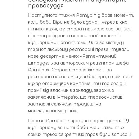
правосуддя
Наступного тижня Артур підібрав момент,
коли баби Віри не було вдома, і через вікно
літньої кухні, де стара тримала свої записи,
сфотографував старовинний зошит із
кулінарними нотатками. Уже за місяць у
тернопільському ресторані презентували
нове десертне меню: «Автентичний
штрудель за авторським рецептом шефа
Артура». Страва стала хітом, про
ресторан писали місцеві блогери, а сам шеф-
кухар отримував компліменти та солідні
премії від власників закладу, зверхньо
заявляючи в інтерв’ю, що «переосмислив
застарілі селянські традиції на
молекулярному рівні».
Проте Артур не врахував однієї деталі. У
кулінарному зошиті баби Віри назви тих
самих трьох секретних трав були записані