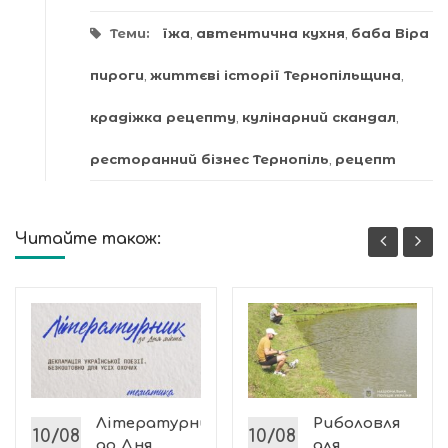
Теми:
їжа
,
автентична кухня
,
баба Віра
пироги
,
життєві історії Тернопільщина
,
крадіжка рецепту
,
кулінарний скандал
,
ресторанний бізнес Тернопіль
,
рецепт
Читайте також:
м
Літературник
Риболовля
10/08
10/08
до Дня
для