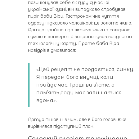
позиціонував себе як гуру сучасної
української кухні, він випадково спробував
пиріг баби Віри. Гастрономічне чуття
одразу підказало чоловікові: це золота жила.
Артур прийшов до літньої жінки з солідною
сумою в конверті й запропонував викупити
технологічну карту. Проте баба Віра
навідріз відмовилася:
«Цей рецепт не продається, синку.
Я передам його внучці, коли
прийде час. Гроші ви з’їсте, а
пам’ять роду має залишатися
вдома».
Артур пішов ні з чим, але в його голові вже
вирівнявся підступний план.
Солодкий плагіат та кулінарне