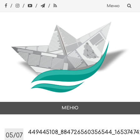
Меню
Skip
to
content
МЕНЮ
Skip
to
content
449445108_884726560356544_16537474
05/07