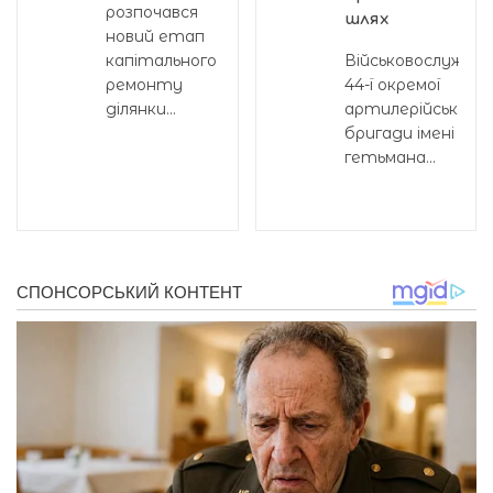
розпочався
шлях
новий етап
капітального
Військовослужбов
ремонту
44-ї окремої
ділянки...
артилерійської
бригади імені
гетьмана...