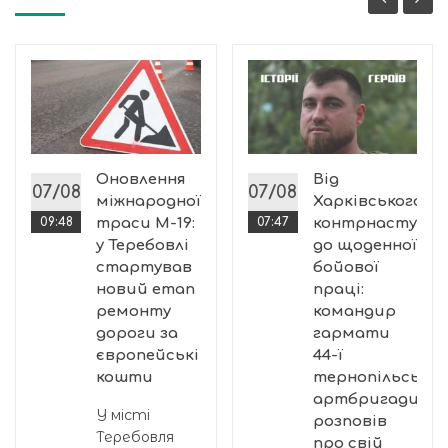
Оновлення
Від
07/08
07/08
міжнародної
Харківського
09:48
траси М-19:
07:47
контрнаступу
у Теребовлі
до щоденної
стартував
бойової
новий етап
праці:
ремонту
командир
дороги за
гармати
європейські
44-ї
кошти
тернопільської
артбригади
У місті
розповів
Теребовля
про свій