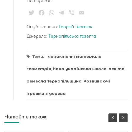
Поширити:
Twitter
Facebook
WhatsApp
Telegram
Viber
Email
Опубліковано:
Георгій Гнатюк
Джерело:
Тернопільська газета
Теми:
дидактичні матеріали
геометрія
,
Нова українська школа
,
освіта
,
ремесла Тернопільщина
,
Розвиваючі
іграшки з дерева
Читайте також: