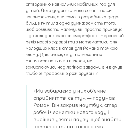
створенню навчальних мобільних ігор для
дітей. Його додатки мали сотні тисяч
завантажень, але самого розробника дедалі
більше гнітила одна думка: замість того,
щоб розвивати малечу, він просто приковує
її до холодних екранів смартфонів. Червневий
реліз нової яскравої гри з математики для
молодших класів став для Романа точкою
зламу. Дивлячись, як діти механічно
тицяють пальцями в екран, не
замислюючись над логікою завдань, він відчув
глибоке професійне розчарування.
«Ми забираємо у них об’ємне
сприйняття світу», — подумав
Роман. Він закрив ноутбук, стер
робочі чернетки нового коду і
вирішив узяти паузу, щоб знайти
альтернативу цифровому