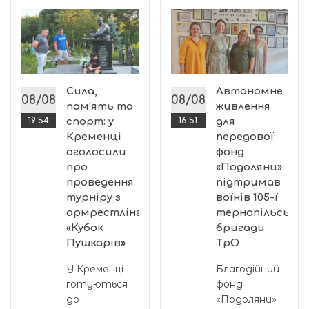
ї
Сила,
Автономне
08/08
08/08
пам’ять та
живлення
19:54
спорт: у
16:51
для
Кременці
передової:
оголосили
фонд
про
«Подоляни»
проведення
підтримав
турніру з
воїнів 105-ї
.
армрестлінгу
тернопільської
«Кубок
бригади
Пушкарів»
ТрО
У Кременці
Благодійний
готуються
фонд
до
«Подоляни»