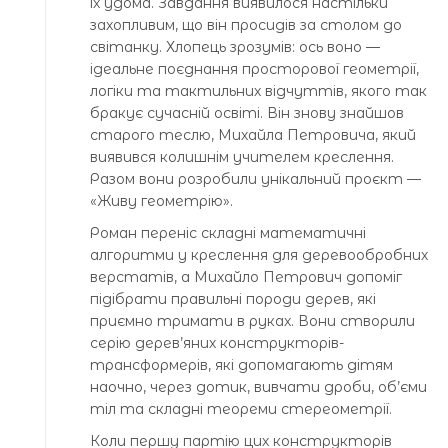
їх удома. Завдання виявилося настільки
захопливим, що він просидів за столом до
світанку. Хлопець зрозумів: ось воно —
ідеальне поєднання просторової геометрії,
логіки та тактильних відчуттів, якого так
бракує сучасній освіті. Він знову знайшов
старого теслю, Михайла Петровича, який
виявився колишнім учителем креслення.
Разом вони розробили унікальний проєкт —
«Живу геометрію».
Роман переніс складні математичні
алгоритми у креслення для деревообробних
верстатів, а Михайло Петрович допоміг
підібрати правильні породи дерев, які
приємно тримати в руках. Вони створили
серію дерев’яних конструкторів-
трансформерів, які допомагають дітям
наочно, через дотик, вивчати дроби, об’єми
тіл та складні теореми стереометрії.
Коли першу партію цих конструкторів