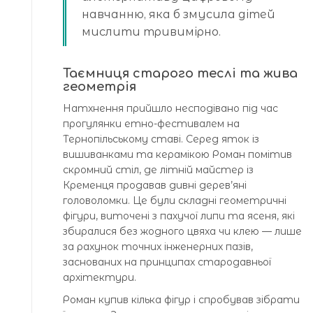
навчанню, яка б змусила дітей
мислити тривимірно.
Таємниця старого теслі та жива
геометрія
Натхнення прийшло несподівано під час
прогулянки етно-фестивалем на
Тернопільському ставі. Серед яток із
вишиванками та керамікою Роман помітив
скромний стіл, де літній майстер із
Кременця продавав дивні дерев’яні
головоломки. Це були складні геометричні
фігури, виточені з пахучої липи та ясеня, які
збиралися без жодного цвяха чи клею — лише
за рахунок точних інженерних пазів,
заснованих на принципах стародавньої
архітектури.
Роман купив кілька фігур і спробував зібрати