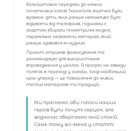
безкоштовно передали до кількох
початкових класів Тернополя, вчителі були
вражені: діти, яких раніше неможливо було
відірвати від телефонів, годинами з
азартом збирали геометричні моделі,
паралельно засвоюючи матеріал, який
раніше здавався їм нудним.
Проєкт отримав фінансування та
рекомендацію для використання
впровадження у школах. А прогрес не завжди
полягає в переході у онлайн. Іноді найбільший
крок уперед — це повернення до живих,
теплих матеріалів та традицій.
Ми прагнемо, аби голоси наших
героїв були почуті серцем, але
водночас оберігаємо їхній спокій.
Саме тому всі імена у статті