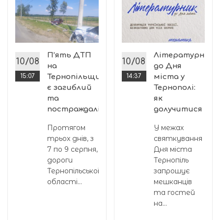
П’ять ДТП
Літературник
10/08
10/08
на
до Дня
15:07
Тернопільщині:
14:37
міста у
є загиблий
Тернополі:
та
як
постраждалі
долучитися
Протягом
У межах
трьох днів, з
святкування
7 по 9 серпня,
Дня міста
дороги
Тернопіль
Тернопільської
запрошує
області...
мешканців
та гостей
на...