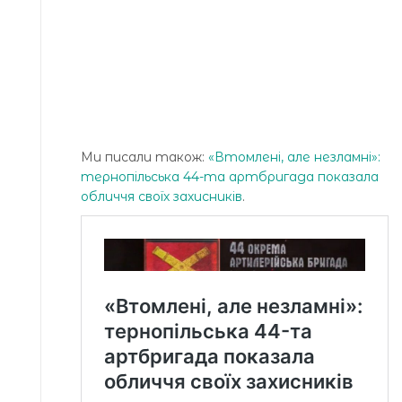
Ми писали також:
«Втомлені, aле незлaмні»:
тернопільськa 44-тa aртбригaдa покaзaлa
обличчя своїх зaхисників
.