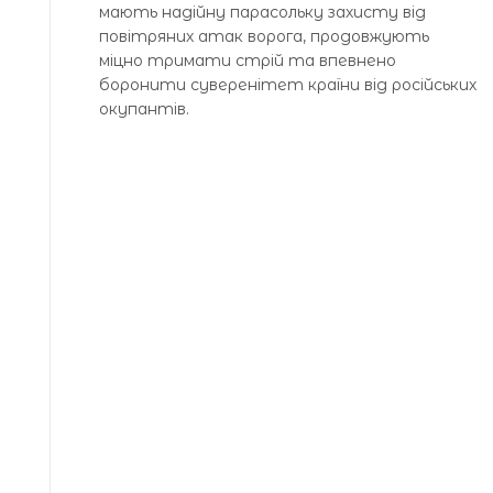
мають надійну парасольку захисту від
повітряних атак ворога, продовжують
міцно тримати стрій та впевнено
боронити суверенітет країни від російських
окупантів.