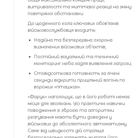
витривалості та миттєвої реакції на зміну
повітряної обстановки.
До щоденного кола ключових обов’язків
військовослужбовця входить:
Надійна та безперервна охорона
визначених військових об’єктів;
Постійний візуальний та технічний
моніторинг неба задля виявлення загрози;
Стовідсоткова готовність за лічені
секунди відкрити прицільний вогонь по
ворожих «пташках».
«Фізрук» наголошує, що в його роботі немає
місця для зволікань. Усі практичні навички
поводження зі зброєю та алгоритми
реагування мають бути доведені у
військових до абсолютного автоматизму.
Саме від швидкості дій стрільця
безпосередньо залежать життя його