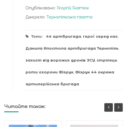
Опубліковано:
Георгій Гнатюк
Джерело:
Тернопільська газета
Теми:
44 артбригада
,
герої серед нас
,
Данила Апостола артбригада Тернопіль
,
захист від ворожих дронів ЗСУ
,
стрілець
роти охорони Фізрук
,
Фізрук 44 окрема
артилерійська бригада
Читайте також: