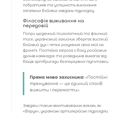
побратимів та успішність виконання
загальних бойових завдань підрозділу.
Філософія виживання на
передовій
Попри щоденний психологічний та фізичний
тиск, український захисник зберігає високий
бойовий дух і чітке розуміння своєї місії на
фронті. Постійна загроза з боку російських
дронів-камікадзе та розвідників вимагає від
бійців артбригади безперервної підготовки.
Пряма мова захисника:
«Постійні
тренування — це єдиний спосіб
вижити і перемогти».
Завдяки таким вмотивованим воїнам, як
«Фізрук», українські артилерійські підрозділи