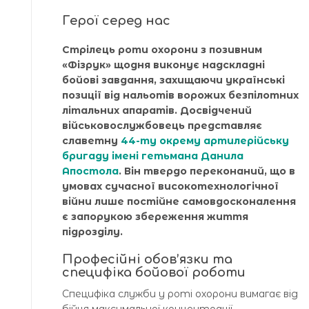
Герої серед нас
Стрілець роти охорони з позивним
«Фізрук» щодня виконує надскладні
бойові завдання, захищаючи українські
позиції від нальотів ворожих безпілотних
літальних апаратів. Досвідчений
військовослужбовець представляє
славетну
44-ту окрему артилерійську
бригаду імені гетьмана Данила
Апостола
. Він твердо переконаний, що в
умовах сучасної високотехнологічної
війни лише постійне самовдосконалення
є запорукою збереження життя
підрозділу.
Професійні обов’язки та
специфіка бойової роботи
Специфіка служби у роті охорони вимагає від
бійця максимальної концентрації,