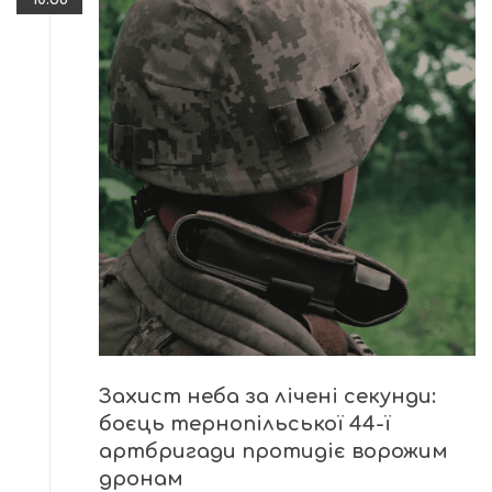
Захист неба за лічені секунди:
боєць тернопільської 44-ї
артбригади протидіє ворожим
дронам