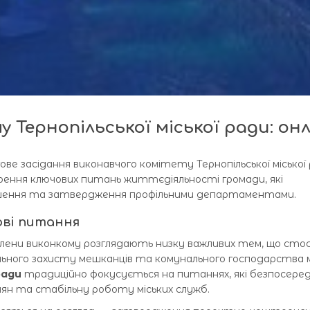
у Тернопільської міської ради: он
гове засідання виконавчого комітету Тернопільської міської 
орення ключових питань життєдіяльності громади, які
ення та затвердження профільними департаментами.
ові питання
я члени виконкому розглядають низку важливих тем, що ст
ьного захисту мешканців та комунального господарства 
ради
традиційно фокусується на питаннях, які безпосере
н та стабільну роботу міських служб.