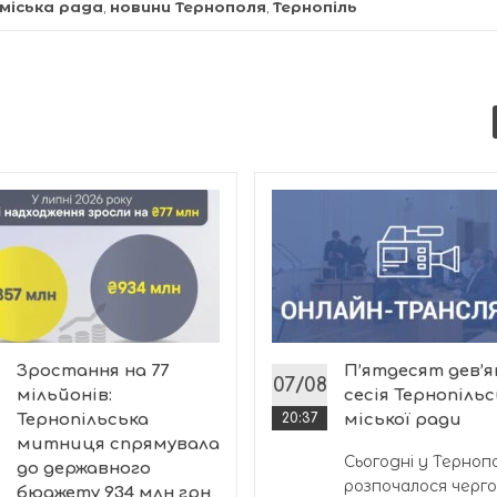
міська рада
,
новини Тернополя
,
Тернопіль
Зростання на 77
П’ятдесят дев’
07/08
мільйонів:
сесія Тернопільс
Тернопільська
20:37
міської ради
митниця спрямувала
Сьогодні у Тернопо
до державного
розпочалося черг
бюджету 934 млн грн