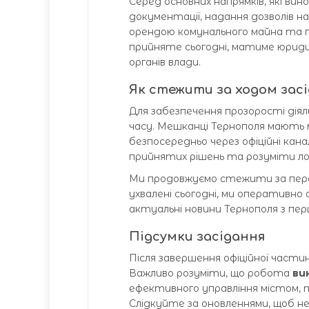
Серед основних напрямків, які в
документації, надання дозволів н
орендою комунального майна та п
прийняте сьогодні, матиме юрид
органів влади.
Як стежити за ходом зас
Для забезпечення прозорості діял
часу. Мешканці Тернополя мають 
безпосередньо через офіційні канал
прийнятих рішень та розуміти логі
Ми продовжуємо стежити за перебіг
ухвалені сьогодні, ми оперативн
актуальні новини Тернополя з пер
Підсумки засідання
Після завершення офіційної част
Важливо розуміти, що робота
ви
ефективного управління містом, т
Слідкуйте за оновленнями, щоб н