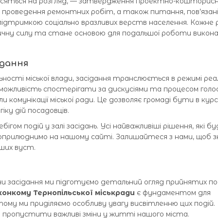
иносяться на розгляд, — затвердження проектно-кошторисн
а проведення ремонтних робіт, а також питання, пов’язані
ідтримкою соціально вразливих верств населення. Кожне 
ичну силу та стане основою для подальшої роботи викона
ідання
ьності міської влади, засідання транслюється в режимі реа
можливість спостерігати за дискусіями та процесом голо
и комунікації міської ради. Це дозволяє громаді бути в курс
ку дій посадовців.
ом подій у залі засідань. Усі найважливіші рішення, які б
о оприлюднимо на нашому сайті. Залишайтеся з нами, щоб 
ших вуст.
ини засідання ми підготуємо детальний огляд прийнятих п
конкому Тернопільської міськради
є фундаментом для
ому ми приділяємо особливу увагу висвітленню цих подій.
е пропустити важливі зміни у житті нашого міста.