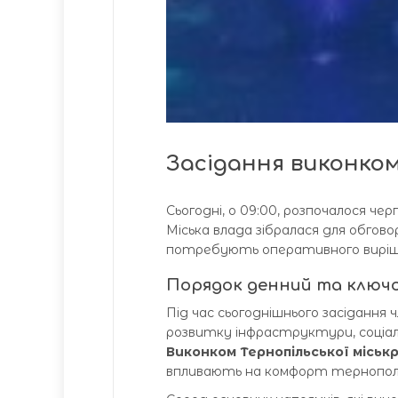
Засідання виконком
Сьогодні, о 09:00, розпочалося чер
Міська влада зібралася для обгов
потребують оперативного виріш
Порядок денний та ключ
Під час сьогоднішнього засіданн
розвитку інфраструктури, соціал
Виконком Тернопільської міськ
впливають на комфорт тернополя