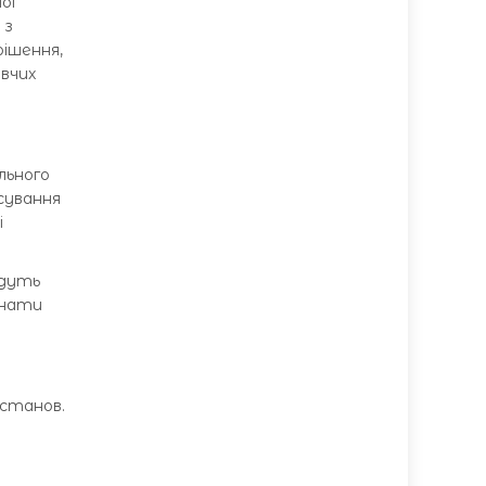
ої
 з
рішення,
вчих
льного
сування
і
удуть
знати
останов.