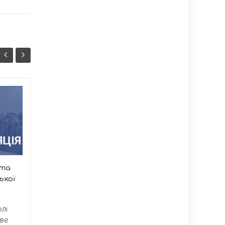
Автотроща на
07/08
07/08
Тернопільщині: троє
20:07
травмованих у
17:37
зіткненні з
мотоциклом
Пізнього вечора 6
ята
серпня у селі Палашівка
ької
сталася серйозна ДТП
на...
лі
ове