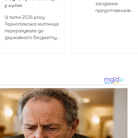
засідання
у липні
представників...
У липні 2026 року
Тернопільська митниця
перерахувала до
державного бюджету...