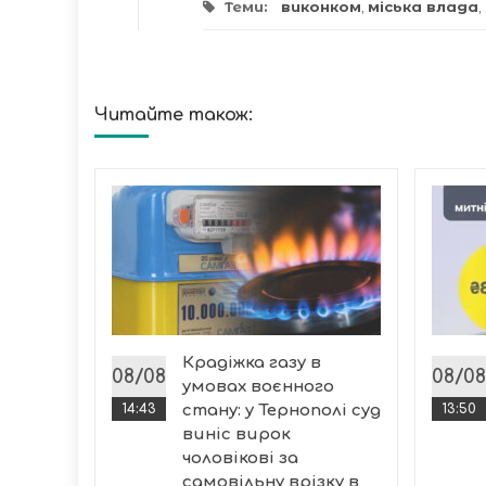
Теми:
виконком
,
міська влада
,
Читайте також:
че
я на
ля, які
уги від
Крадіжка газу в
і...
08/08
08/08
умовах воєнного
14:43
стану: у Тернополі суд
13:50
виніс вирок
чоловікові за
самовільну врізку в