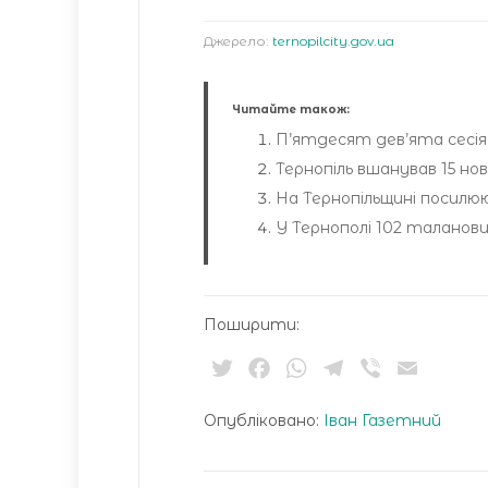
Джерело:
ternopilcity.gov.ua
Читайте також:
П’ятдесят дев’ята сесія Т
Тернопіль вшанував 15 но
На Тернопільщині посил
У Тернополі 102 таланов
Поширити:
Twitter
Facebook
WhatsApp
Telegram
Viber
Email
Опубліковано:
Іван Газетний