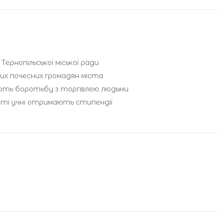
ернопільської міської ради
вих почесних громадян міста
юють боротьбу з торгівлею людьми
иті учні отримають стипендії