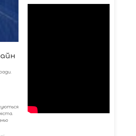
лайн
ради.
осуються
міста.
дньо