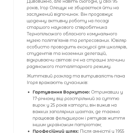
Дивовижно, але навіть сьогодні, у свої 95
років, Ігор Олещук не збирається йти на
заслужений відпочинок. Він продовжує
щоденну активну роботу на посаді
старшого наукового співробітника
Тернопільського обласного комунального
музею політв’язнів та репресованих. Ювіляр
особисто проводить екскурсії для школярів,
студентів та іноземних делегацій,
відкриваючи світові очі на страшні злочини
радянського тоталітарного режиму.
Життєвий розклад та витривалість пана
Ігоря вражають сучасників:
Гартування Воркутою:
Отримавши у
17-річному віці розстрільний за суттю
вирок у 25 років каторги, він вижив на
важких заполярних шахтах, де таємно
працював фельдшером і рятував життя
іншим українським патріотам;
Професійний шлях:
Після амністії у 1955