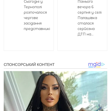
Сьогодні у
Пізнього
Тернополі
вечора 6
розпочалося
серпня у селі
чергове
Палашівка
засідання
сталася
представників...
серйозна
ДТП на...