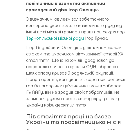
політичний в’язень та активний
громадський діяч Ігор Олещук.
З визначним ювілеєм залізобетонного
ветерана українського визвольного руху від
імені всієї міської громади привітав секретар
Тернопільської міської ради
Ігор Гірчак.
Ігор Андрійович Олещук є унікальним живим
свідком та учасником вітчизняної історії XX
століття. Ще юнаком він доєднався до
націоналістичного підпілля ОУН, обравши
шлях опору кривавій радянській окупації.
Попри арешт, катування, жорстокі репресії
та багаторічне ув’язнення в концтаборах
ГУЛАГу, він не зрадив своїх побратимів, не
зламався духом і проніс святу віру у вільну
Україну крізь десятиліття.
Пів століття праці на благо
України та просвітницька місія