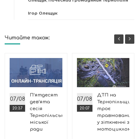
Олещук
,
Почесний громадянин Тернополя
Ігор Олещук
Читайте також:
П’ятдесят
ДТП на
07/08
07/08
дев’ята
Тернопільщині:
20:37
сесія
20:07
троє
Тернопільської
травмованих
міської
у зіткненні з
ради
мотоциклом