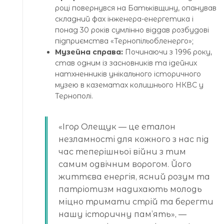
році повернувся на Батьківщину, опанував
складний фах інженера-енергетика і
понад 30 років сумлінно віддав розбудові
підприємства «Тернопільобленерго»;
Музейна справа:
Починаючи з 1996 року,
став одним із засновників та ідейних
натхненників унікального історичного
музею в казематах колишнього НКВС у
Тернополі.
«Ігор Олещук — це еталон
незламності для кожного з нас під
час теперішньої війни з тим
самим одвічним ворогом. Його
життєва енергія, ясний розум та
патріотизм надихають молодь
міцно тримати стрій та берегти
нашу історичну пам’ять», —