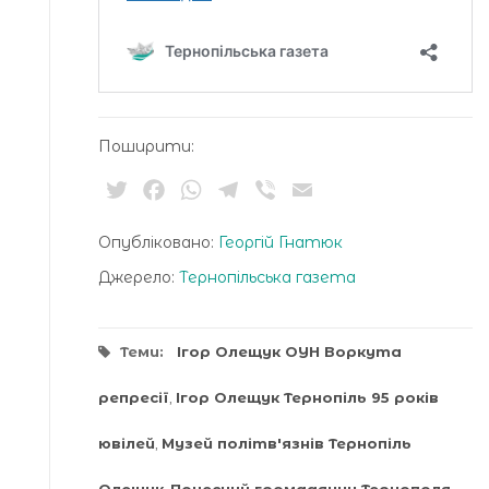
Поширити:
Twitter
Facebook
WhatsApp
Telegram
Viber
Email
Опубліковано:
Георгій Гнатюк
Джерело:
Тернопільська газета
Теми:
Ігор Олещук ОУН Воркута
репресії
,
Ігор Олещук Тернопіль 95 років
ювілей
,
Музей політв'язнів Тернопіль