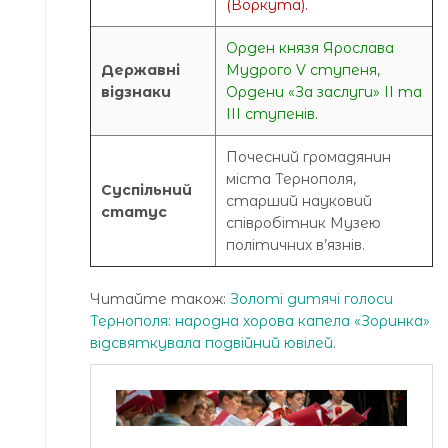
(Воркута).
Орден князя Ярослава
Державні
Мудрого V ступеня,
відзнаки
Ордени «За заслуги» ІІ та
ІІІ ступенів.
Почесний громадянин
міста Тернополя,
Суспільний
старший науковий
статус
співробітник Музею
політичних в’язнів.
Читайте також:
Золоті дитячі голоси
Тернополя: народна хорова капела «Зоринка»
відсвяткувала подвійний ювілей
.