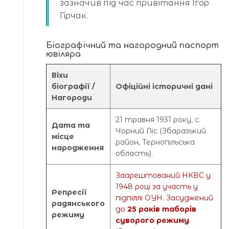
зазначив під час привітання Ігор
Гірчак.
Біографічний та нагородний паспорт
ювіляра
Віхи
біографії /
Офіційні історичні дані
Нагороди
21 травня 1931 року, с.
Дата та
Чорний Ліс (Збаразький
місце
район, Тернопільська
народження
область).
Заарештований НКВС у
1948 році за участь у
Репресії
підпіллі ОУН. Засуджений
радянського
до
25 років таборів
режиму
суворого режиму