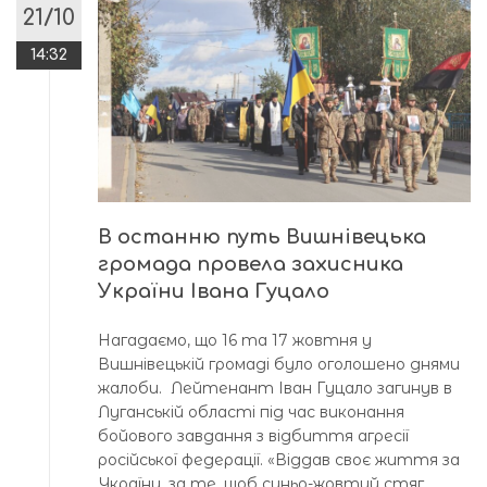
21/10
14:32
В останню путь Вишнівецька
громада провела захисника
України Івана Гуцало
Нагадаємо, що 16 та 17 жовтня у
Вишнівецькій громаді було оголошено днями
жалоби. Лейтенант Іван Гуцало загинув в
Луганській області під час виконання
бойового завдання з відбиття агресії
російської федерації. «Віддав своє життя за
Україну, за те, щоб синьо-жовтий стяг