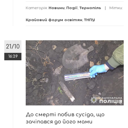
Категорія:
Новини
,
Події
,
Тернопіль
Мітки:
Крайовий форум освітян
,
ТНПУ
21/10
16:39
До смерті побив сусіда, що
зачіпався до його мами