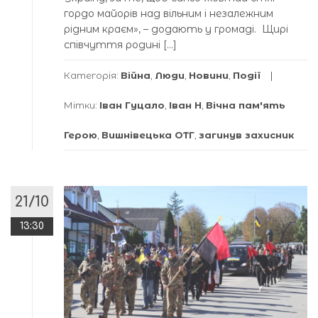
гордо майорів над вільним і незалежним
рідним краєм», – додають у громаді. Щирі
співчуття родині […]
Категорія:
Війна
,
Люди
,
Новини
,
Події
Мітки:
Іван Гуцало
,
Іван Н
,
Вічна пам'ять
Герою
,
Вишнівецька ОТГ
,
загинув захисник
21/10
13:30