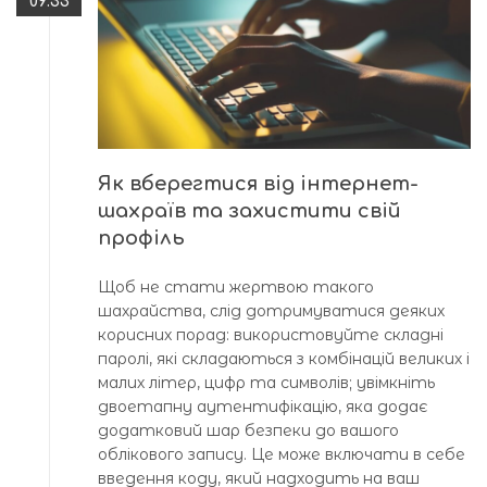
09:33
Як вберегтися від інтернет-
шахраїв та захистити свій
профіль
Щоб не стати жертвою такого
шахрайства, слід дотримуватися деяких
корисних порад: використовуйте складні
паролі, які складаються з комбінацій великих і
малих літер, цифр та символів; увімкніть
двоетапну аутентифікацію, яка додає
додатковий шар безпеки до вашого
облікового запису. Це може включати в себе
введення коду, який надходить на ваш