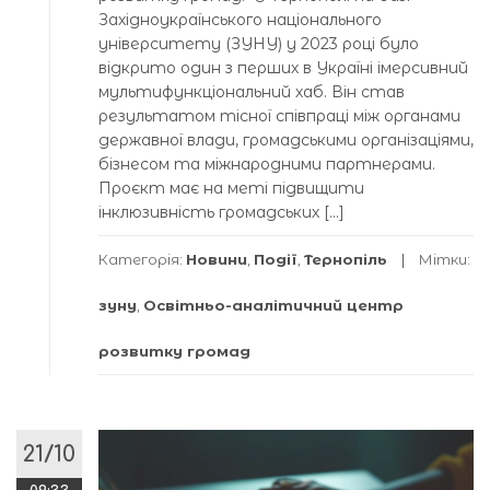
Західноукраїнського національного
університету (ЗУНУ) у 2023 році було
відкрито один з перших в Україні імерсивний
мультифункціональний хаб. Він став
результатом тісної співпраці між органами
державної влади, громадськими організаціями,
бізнесом та міжнародними партнерами.
Проєкт має на меті підвищити
інклюзивність громадських […]
Категорія:
Новини
,
Події
,
Тернопіль
Мітки:
зуну
,
Освітньо-аналітичний центр
розвитку громад
21/10