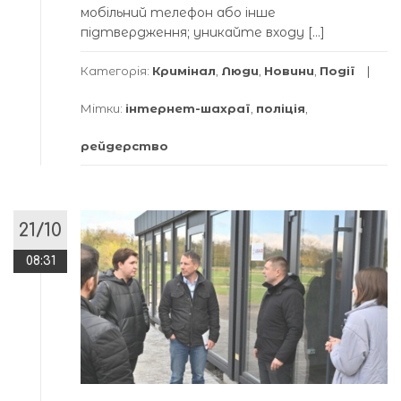
мобільний телефон або інше
підтвердження; уникайте входу […]
Категорія:
Кримінал
,
Люди
,
Новини
,
Події
Мітки:
інтернет-шахраї
,
поліція
,
рейдерство
21/10
08:31