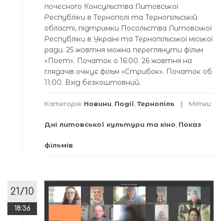
почесного Консульства Литовської
Республіки в Тернополі та Тернопільській
області, підтримки Посольства Литовської
Республіки в Україні та Тернопільської міської
ради. 25 жовтня можна переглянути фільм
«Поет». Початок о 16:00. 26 жовтня на
глядачів очікує фільм «Стрибок». Початок об
11:00. Вхід безкоштовний.
Категорія:
Новини
,
Події
,
Тернопіль
Мітки:
Дні литовської культури та кіно
,
Показ
фільмів
21/10
18:36