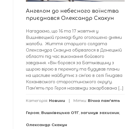
Ангелом до небесного воїнства
приєднався Олександр Скакун
Нагадаємо, що 16 та 17 жовтня у
Вишнівецькій громаді було оголошено днями
жалоби. Життя старшого солдата
Олександра Скакуна обірвалося в Донецькій
області під час виконання бойового
завдання. «Він боровся за Батьківщину з
щирою вірою в перемогу та будував плани
на щасливе майбутнє з сім’єю в селі Гнидава
Коханівського старостинського округу.
Пам’ять про Героя назавжди закарбована […]
Категорія:
Новини
Мітки:
Вічна пам'ять
Герою
,
Вишнівецька ОТГ
,
загинув захисник
,
Олександр Скакун