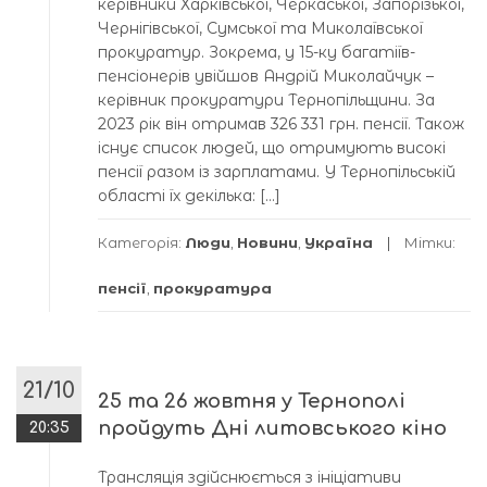
керівники Харківської, Черкаської, Запорізької,
Чернігівської, Сумської та Миколаївської
прокуратур. Зокрема, у 15-ку багатіїв-
пенсіонерів увійшов Андрій Миколайчук –
керівник прокуратури Тернопільщини. За
2023 рік він отримав 326 331 грн. пенсії. Також
існує список людей, що отримують високі
пенсії разом із зарплатами. У Тернопільській
області їх декілька: […]
Категорія:
Люди
,
Новини
,
Україна
Мітки:
пенсії
,
прокуратура
21/10
25 та 26 жовтня у Тернополі
пройдуть Дні литовського кіно
20:35
Трансляція здійснюється з ініціативи