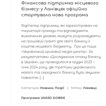
Фінансова підтримка місцевого
бізнесу: у Ланівцях офіційно
стартувала нова програма
Відтепер підприємці, які зареєстровані на
території громади та відповідають
визначеним умовам, можуть розраховувати
на грошовий грант для свого бізнесу з
коштів місцевого бюджету. Про це пише
«Український кризовий медіа-центр». За
результатами «Дослідження стану бізнесу
в Україні», що проводилося в грудні 2023 –
січні 2024 року, дві третини українського
малого та середнього бізнесу були змушені
повністю […]
Категорія:
Новини
,
Події
Мітки:
Ланівці
,
Програма USAID DOBRE