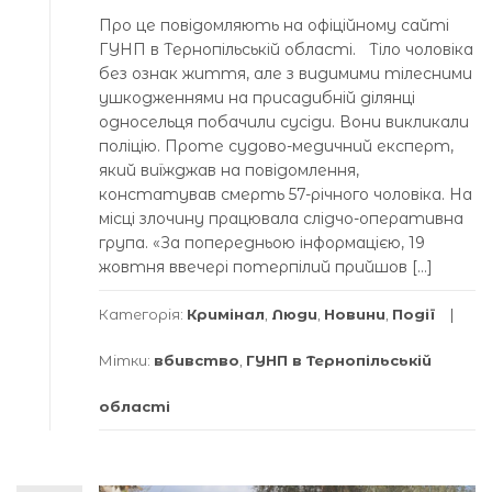
Про це повідомляють на офіційному сайті
ГУНП в Тернопільській області. Тіло чоловіка
без ознак життя, але з видимими тілесними
ушкодженнями на присадибній ділянці
односельця побачили сусіди. Вони викликали
поліцію. Проте судово-медичний експерт,
який виїжджав на повідомлення,
констатував смерть 57-річного чоловіка. На
місці злочину працювала слідчо-оперативна
група. «За попередньою інформацією, 19
жовтня ввечері потерпілий прийшов […]
Категорія:
Кримінал
,
Люди
,
Новини
,
Події
Мітки:
вбивство
,
ГУНП в Тернопільській
області