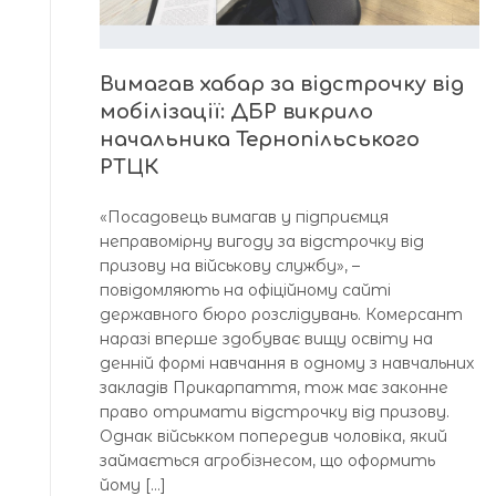
Вимагав хабар за відстрочку від
мобілізації: ДБР викрило
начальника Тернопільського
РТЦК
«Посадовець вимагав у підприємця
неправомірну вигоду за відстрочку від
призову на військову службу», –
повідомляють на офіційному сайті
державного бюро розслідувань. Комерсант
наразі вперше здобуває вищу освіту на
денній формі навчання в одному з навчальних
закладів Прикарпаття, тож має законне
право отримати відстрочку від призову.
Однак військком попередив чоловіка, який
займається агробізнесом, що оформить
йому […]