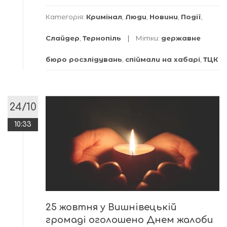
Категорія:
Кримінал
,
Люди
,
Новини
,
Події
,
Слайдер
,
Тернопіль
Мітки:
державне
бюро росзлідувань
,
спіймали на хабарі
,
ТЦК
24/10
10:33
25 жовтня у Вишнівецькій
громаді оголошено Днем жалоби