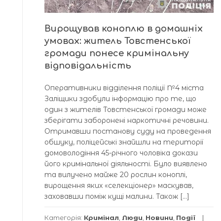
Вирощував коноплю в домашніх
умовах: житель Товстенської
громади понесе кримінальну
відповідальність
Оперативники відділення поліції №4 міста
Заліщики здобули інформацію про те, що
один з жителів Товстенської громади може
зберігати заборонені наркотичні речовини.
Отримавши постанову суду на проведення
обшуку, поліцейські знайшли на території
домоволодіння 45-річного чоловіка докази
його кримінальної діяльності. Було виявлено
та вилучено майже 20 рослин коноплі,
вирощення яких «селекціонер» маскував,
заховавши поміж кущі малини. Також […]
Категорія:
Кримінал
,
Люди
,
Новини
,
Події