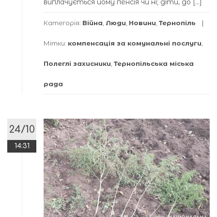
виплачується йому пенсія чи ні; діти, до […]
Категорія:
Війна
,
Люди
,
Новини
,
Тернопіль
Мітки:
компенсація за комунальні послуги
,
Полеглі захисники
,
Тернопільська міська
рада
24/10
14:31