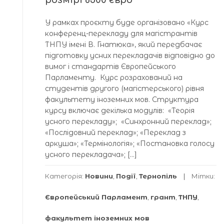
розмірі 8500 євро
У рамках проєкту буде організовано «Курс
конференц-перекладу для магістрантів
ТНПУ імені В. Гнатюка», який передбачає
підготовку усних перекладачів відповідно до
вимог і стандартів Європейського
Парламенту. Курс розрахований на
студентів другого (магістерського) рівня
факультету іноземних мов. Структура
курсу включає декілька модулів: «Теорія
усного перекладу»; «Синхронний переклад»;
«Послідовний переклад»; «Переклад з
аркуша»; «Термінологія»; «Постановка голосу
усного перекладача»; […]
Категорія:
Новини
,
Події
,
Тернопіль
Мітки:
Європейський Парламент
,
грант
,
ТНПУ
,
факультет іноземних мов