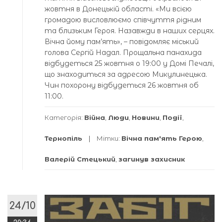
жовтня в Донецькій області. «Ми всією
громадою висловлюємо співчуття рідним
та близьким Героя. Назавжди в наших серцях.
Вічна йому пам’ять», – повідомляє міський
голова Сергій Надал. Прощальна панахида
відбудеться 25 жовтня о 19:00 у Домі Печалі,
що знаходиться за адресою Микулинецька.
Чин похорону відбудеться 26 жовтня об
11:00.
Категорія:
Війна
,
Люди
,
Новини
,
Події
,
Тернопіль
Мітки:
Вічна пам'ять Герою
,
Валерій Стецький
,
загинув захисник
24/10