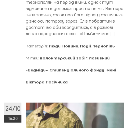
тернополян на період війни, однак тут
відмовити в допомозі просто не міг. Віктора
знав заочно, то ж про його відвагу та вчинки
дізнаюсь потроху зараз. Слів побратимів
достатньо аби зарядитись, а в розмові
легко народилось гасло – «Пам’ять має […]
Категорія:
Люди
,
Новини
,
Події
,
Тернопіль
Мітки:
волонтерський забіг
,
позивний
«Ведмідь»
,
Стипендіального фонду імені
Віктора Пасічника
24/10
16:30