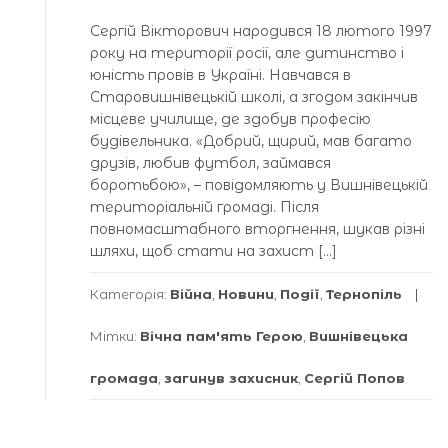
Сергій Вікторович народився 18 лютого 1997
року на території росії, але дитинство і
юність провів в Україні. Навчався в
Старовишнівецькій школі, а згодом закінчив
місцеве училище, де здобув професію
будівельника. «Добрий, щирий, мав багато
друзів, любив футбол, займався
боротьбою», – повідомляють у Вишнівецькій
територіальній громаді. Після
повномасштабного вторгнення, шукав різні
шляхи, щоб стати на захист […]
Категорія:
Війна
,
Новини
,
Події
,
Тернопіль
Мітки:
Вічна пам'ять Герою
,
Вишнівецька
громада
,
загинув захисник
,
Сергій Попов