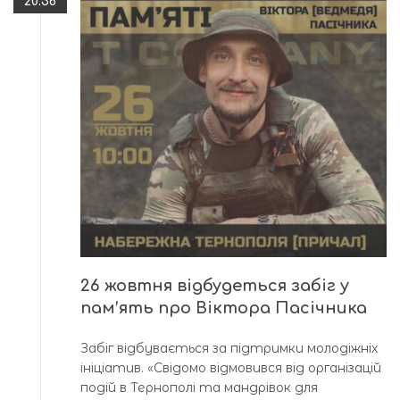
20:36
26 жовтня відбудеться забіг у
пам’ять про Віктора Пасічника
Забіг відбувається за підтримки молодіжніх
ініціатив. «Свідомо відмовився від організацій
подій в Тернополі та мандрівок для