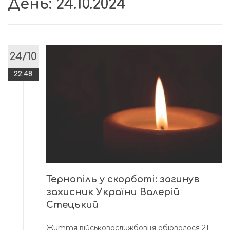
День:
24.10.2024
24/10
22:48
Тернопіль у скорботі: загинув
захисник України Валерій
Стецький
Життя військовослужбовця обірвалося 21