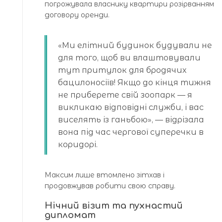
погрожувала власнику квартири розірванням
договору оренди.
«Ми елітний будинок будували не
для того, щоб ви влаштовували
тут притулок для бродячих
бацилоносіїв! Якщо до кінця тижня
не приберете свій зоопарк — я
викликаю відповідні служби, і вас
виселять із ганьбою», — відрізала
вона під час чергової суперечки в
коридорі.
Максим лише втомлено зітхав і
продовжував робити свою справу.
Нічний візит та пухнастий
дипломат