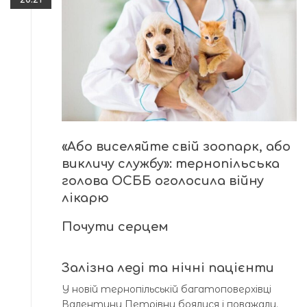
«Або виселяйте свій зоопарк, або
викличу службу»: тернопільська
голова ОСББ оголосила війну
лікарю
Почути серцем
Залізна леді та нічні пацієнти
У новій тернопільській багатоповерхівці
Валентину Петрівну боялися і поважали.