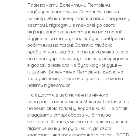
План помсти Валентини Петрівни
зруйнував випадок, який стався в ніч на
четвер. Жінка поверталася пізно поїздом від
сестри і, підходячи в темряві до свого
під’їзду, випадково наступила на старий
будівельний штир, який забули прибрати
робітники на газоні. Залізяка глибоко
пробила ногу, від болю та шоку жінка впала
на тротуар. Телефон, як на зло, розрядився
в дорозі, а навколо не було жодної душі —
глуха ніч. Валентина Петрівна лежала на
холодній землі, стікаючи кров’ю, і не могла
навіть підвестися.
На її щастя, в цей момент з нічного
чергування повертався Максим. Побачивши
на землі свою головну ворогиню, він не став
згадувати старі образи чи бігти за
швидкою. Хлопець миттєво зорієнтувався:
підхопив жінку на руки, заніс до своєї
квартири, яка так дратувала голову ОСББ,