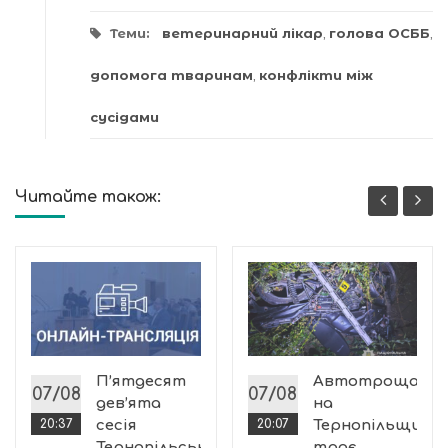
Теми:
ветеринарний лікар
,
голова ОСББ
,
допомога тваринам
,
конфлікти між
сусідами
Читайте також:
П’ятдесят
Автотроща
07/08
07/08
дев’ята
на
20:37
сесія
20:07
Тернопільщині:
Тернопільської
троє