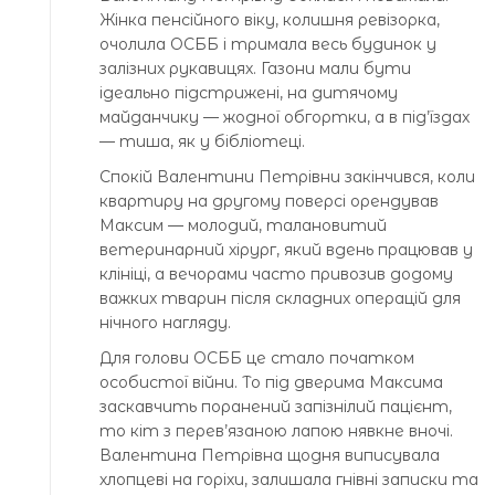
Жінка пенсійного віку, колишня ревізорка,
очолила ОСББ і тримала весь будинок у
залізних рукавицях. Газони мали бути
ідеально підстрижені, на дитячому
майданчику — жодної обгортки, а в під’їздах
— тиша, як у бібліотеці.
Спокій Валентини Петрівни закінчився, коли
квартиру на другому поверсі орендував
Максим — молодий, талановитий
ветеринарний хірург, який вдень працював у
клініці, а вечорами часто привозив додому
важких тварин після складних операцій для
нічного нагляду.
Для голови ОСББ це стало початком
особистої війни. То під дверима Максима
заскавчить поранений запізнілий пацієнт,
то кіт з перев’язаною лапою нявкне вночі.
Валентина Петрівна щодня виписувала
хлопцеві на горіхи, залишала гнівні записки та