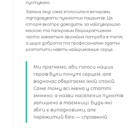
пустувало.
Залізна леді сама зголосилася вечорами
підгодовувати пухнастих пацієнтів. Ця
історія вкотре доводить: за найсуворішою
маскою та паперовим бюрократизмом
часто ховається звичайна потреба в теплі,
а щира доброта та професіоналізм здатні
розтопити навіть найкрижаніше серце.
Ми прагнемо, аби голоси наших
героїв були почуті серцем, але
водночас оберігаємо їхній спокій.
Саме тому всі імена у статті
змінено, а назви населених пунктів
залишено в таємниці. Будь-які
збіги є випадковими, але
пережитий біль — справжній