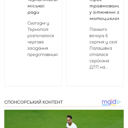
міської
травмованих
ради
у зіткненні з
мотоциклом
Сьогодні у
Тернополі
Пізнього
розпочалося
вечора 6
чергове
серпня у селі
засідання
Палашівка
представників...
сталася
серйозна
ДТП на...