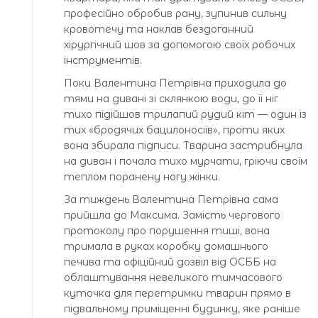
професійно обробив рану, зупинив сильну
кровотечу та наклав бездоганний
хірургічний шов за допомогою своїх робочих
інструментів.
Поки Валентина Петрівна приходила до
тями на дивані зі склянкою води, до її ніг
тихо підійшов трилапий рудий кіт — один із
тих «бродячих бацилоносіїв», проти яких
вона збирала підписи. Тварина застрибнула
на диван і почала тихо мурчати, гріючи своїм
теплом поранену ногу жінки.
За тиждень Валентина Петрівна сама
прийшла до Максима. Замість чергового
протоколу про порушення тиші, вона
тримала в руках коробку домашнього
печива та офіційний дозвіл від ОСББ на
облаштування невеликого тимчасового
куточка для перетримки тварин прямо в
підвальному приміщенні будинку, яке раніше