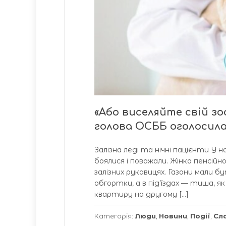
«Або виселяйте свій зо
голова ОСББ оголосила
Залізна леді та нічні пацієнти У
боялися і поважали. Жінка пенсійн
залізних рукавицях. Газони мали 
обгортки, а в під’їздах — тиша, я
квартиру на другому […]
Категорія:
Люди
,
Новини
,
Події
,
Сл