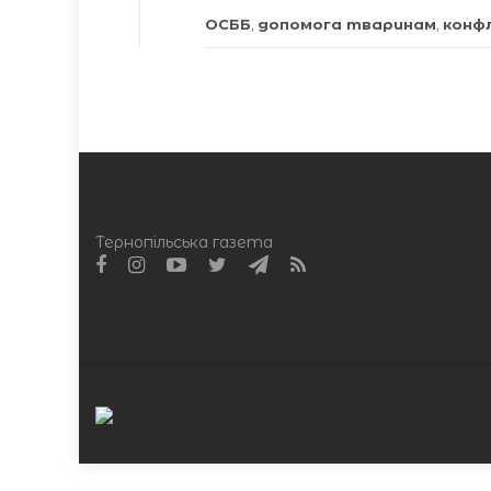
ОСББ
,
допомога тваринам
,
конфл
Тернопільська газета