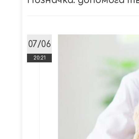
Позначка:
допомога т
07/06
20:21