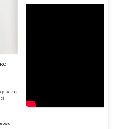
ка
удинок у
ої
олова