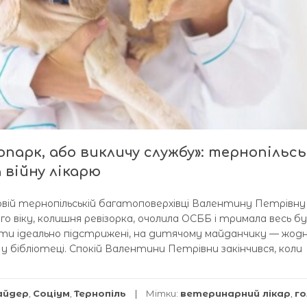
опарк, або викличу службу»: тернопільсь
 війну лікарю
 новій тернопільській багатоповерхівці Валентину Петрівну
ого віку, колишня ревізорка, очолила ОСББ і тримала весь б
бути ідеально підстрижені, на дитячому майданчику — жодн
к у бібліотеці. Спокій Валентини Петрівни закінчився, коли
айдер
,
Соціум
,
Тернопіль
Мітки:
ветеринарний лікар
,
г