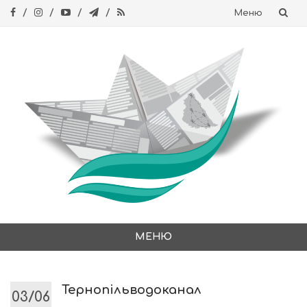
Меню
Skip
to
content
МЕНЮ
Skip
to
content
Тернопільводоканал
03/06