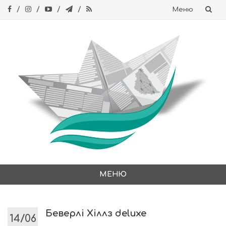
Меню
Skip
to
content
МЕНЮ
Skip
to
content
Беверлі Хіллз deluxe
14/06