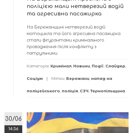
поліцією мали нетверезий водій
та агресивна пасажирка
На Бережанщині нетверезий водій
мотоцикла та його агресивна пасажирка
стали фігурантами кримінального
провадження після конфлікту з
патрульними.
Категорія:
Кримінал
,
Новини
,
Події
,
Слайдер
,
Соціум
Мітки:
Бережани
,
напад на
поліцейського
,
поліція
,
СЗЧ
,
Тернопільщина
30/06
14:36