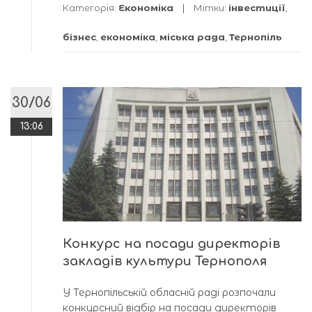
Категорія:
Економіка
Мітки:
інвестиції
,
бізнес
,
економіка
,
міська рада
,
Тернопіль
30/06
13:06
Конкурс на посади директорів
закладів культури Тернополя
У Тернопільській обласній раді розпочали
конкурсний відбір на посади директорів