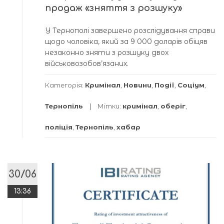
продаж «зняття з розшуку»
У Тернополі завершено розслідування справи
щодо чоловіка, який за 9 000 доларів обіцяв
незаконно зняти з розшуку двох
військовозобов’язаних.
Категорія:
Кримінал
,
Новини
,
Події
,
Соціум
,
Тернопіль
Мітки:
кримінал
,
оберіг
,
поліція
,
Тернопіль
,
хабар
30/06
13:36