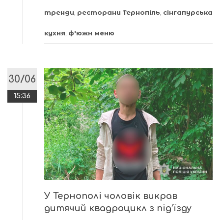
тренди
,
ресторани Тернопіль
,
сінгапурська
кухня
,
ф'южн меню
30/06
15:36
У Тернополі чоловік викрав
дитячий квадроцикл з під’їзду