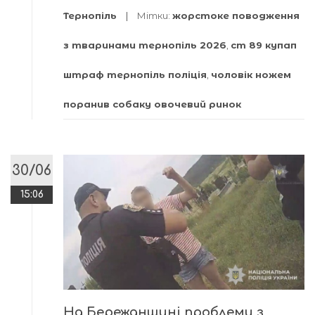
Тернопіль
Мітки:
жорстоке поводження
з тваринами тернопіль 2026
,
ст 89 купап
штраф тернопіль поліція
,
чоловік ножем
поранив собаку овочевий ринок
30/06
15:06
На Бережанщині проблеми з