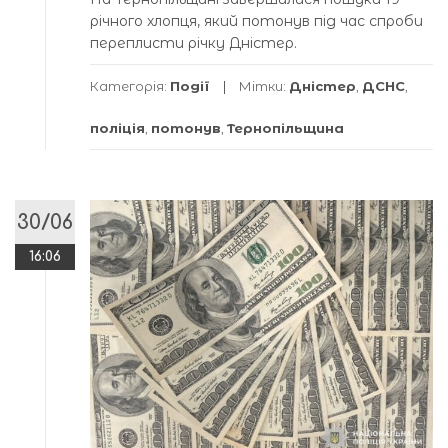
річного хлопця, який потонув під час спроби
переплисти річку Дністер.
Категорія:
Події
Мітки:
Дністер
,
ДСНС
,
поліція
,
потонув
,
Тернопільщина
30/06
16:06