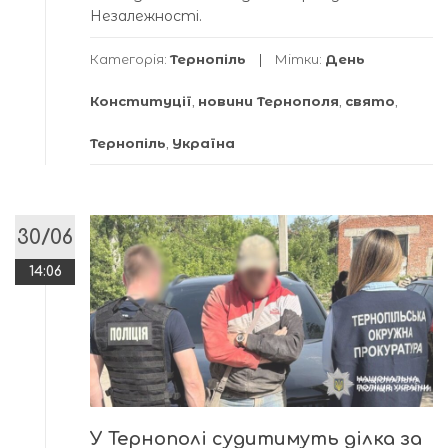
Незалежності.
Категорія:
Тернопіль
Мітки:
День
Конституції
,
новини Тернополя
,
свято
,
Тернопіль
,
Україна
30/06
14:06
У Тернополі судитимуть ділка за