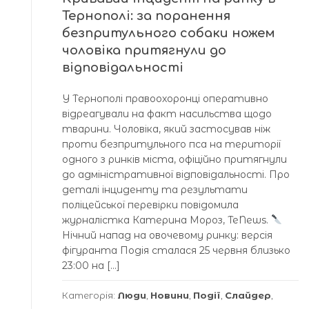
Тернополі: за поранення
безпритульного собаки ножем
чоловіка притягнули до
відповідальності
У Тернополі правоохоронці оперативно
відреагували на факт насильства щодо
тварини. Чоловіка, який застосував ніж
проти безпритульного пса на території
одного з ринків міста, офіційно притягнули
до адміністративної відповідальності. Про
деталі інциденту та результати
поліцейської перевірки повідомила
журналістка Катерина Мороз, TeNews.
Нічний напад на овочевому ринку: версія
фігуранта Подія сталася 25 червня близько
23:00 на […]
Категорія:
Люди
,
Новини
,
Події
,
Слайдер
,