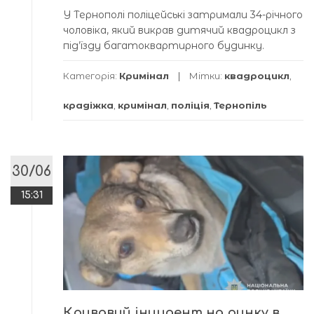
У Тернополі поліцейські затримали 34-річного
чоловіка, який викрав дитячий квадроцикл з
під’їзду багатоквартирного будинку.
Категорія:
Кримінал
Мітки:
квадроцикл
,
крадіжка
,
кримінал
,
поліція
,
Тернопіль
30/06
15:31
Кривавий інцидент на ринку в