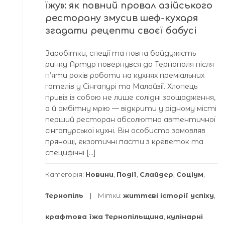
їжу»: як повний провал азійського
ресторану змусив шеф-кухаря
згадати рецепти своєї бабусі
Заробітки, спеції та повна байдужість
ринку Артур повернувся до Тернополя після
п’яти років роботи на кухнях преміальних
готелів у Сінгапурі та Малайзії. Хлопець
привіз із собою не лише солідні заощадження,
а й амбітну мрію — відкрити у рідному місті
перший ресторан абсолютно автентичної
сінгапурської кухні. Він особисто замовляв
прянощі, екзотичні пасти з креветок та
специфічні […]
Категорія:
Новини
,
Події
,
Слайдер
,
Соціум
,
Тернопіль
Мітки:
життєві історії успіху
,
крафтова їжа Тернопільщина
,
кулінарні