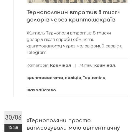
Тернополянин втратив 8 тисяч
доларів через криптошахраїв
Житель Тернополя втратив 8 тисяч
доларів після спроби обміняти
криптовалюту через маловідомий сервіс у
Telegram.
Категорія:
Кримінал
Мітки:
кримінал
,
криптовалюта
,
поліція
,
Тернопіль
,
шахрайство
30/06
«Тернополяни просто
випльовували мою автентичну
15:38