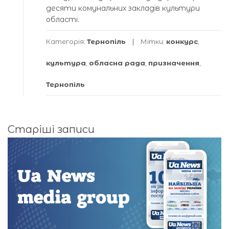
десяти комунальних закладів культури
області.
Категорія:
Тернопіль
Мітки:
конкурс
,
культура
,
обласна рада
,
призначення
,
Тернопіль
Навігація
Старіші записи
за
записами