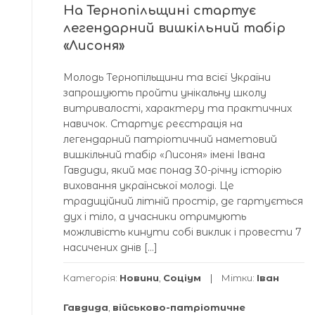
На Тернопільщині стартує
легендарний вишкільний табір
«Лисоня»
Молодь Тернопільщини та всієї України
запрошують пройти унікальну школу
витривалості, характеру та практичних
навичок. Стартує реєстрація на
легендарний патріотичний наметовий
вишкільний табір «Лисоня» імені Івана
Гавдиди, який має понад 30-річну історію
виховання української молоді. Це
традиційний літній простір, де гартується
дух і тіло, а учасники отримують
можливість кинути собі виклик і провести 7
насичених днів […]
Категорія:
Новини
,
Соціум
Мітки:
Іван
Гавдида
,
військово-патріотичне