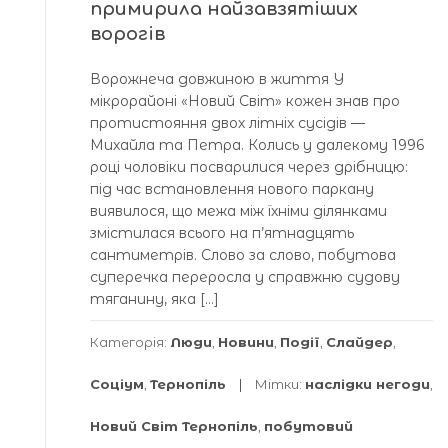
примирила найзавзятіших
ворогів
Ворожнеча довжиною в життя У
мікрорайоні «Новий Світ» кожен знав про
протистояння двох літніх сусідів —
Михайла та Петра. Колись у далекому 1996
році чоловіки посварилися через дрібницю:
під час встановлення нового паркану
виявилося, що межа між їхніми ділянками
змістилася всього на п’ятнадцять
сантиметрів. Слово за слово, побутова
суперечка переросла у справжню судову
тяганину, яка […]
Категорія:
Люди
,
Новини
,
Події
,
Слайдер
,
Соціум
,
Тернопіль
Мітки:
наслідки негоди
,
Новий Світ Тернопіль
,
побутовий