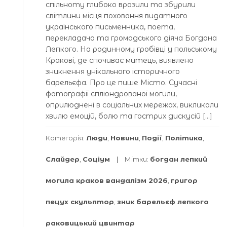
спільноту глибоко вразили та збурили
світлини місця поховання видатного
українського письменника, поета,
перекладача та громадського діяча Богдана
Лепкого. На родинному гробівці у польському
Кракові, де спочиває митець, виявлено
зникнення унікального історичного
барельєфа. Про це пише Місто. Сучасні
фотографії сплюндрованої могили,
оприлюднені в соціальних мережах, викликали
хвилю емоцій, болю та гострих дискусій […]
Категорія:
Люди
,
Новини
,
Події
,
Політика
,
Слайдер
,
Соціум
Мітки:
богдан лепкий
могила краков вандалізм 2026
,
григор
пецух скульптор
,
зник барельєф лепкого
раковицький цвинтар