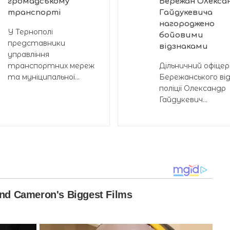
громадському
Бережан Олекса
транспорті
Гайдукевича
нагороджено
У Тернополі
бойовими
представники
відзнаками
управління
транспортних мереж
Дільничний офіцер
та муніципальної...
Бережанського від
поліції Олександр
Гайдукевич...