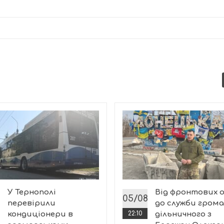
У Тернополі
Від фронтових о
8
05/08
перевірили
до служби грома
кондиціонери в
22:10
дільничного з