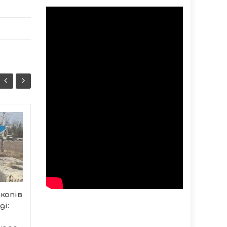
День міста у
05/08
05/08
Тернополі: фестиваль
22:07
«Твій STARt» для ЗСУ
21:37
У межах святкування
Дня міста Тернопіль
готується до
копів
проведення яскравої...
ді: