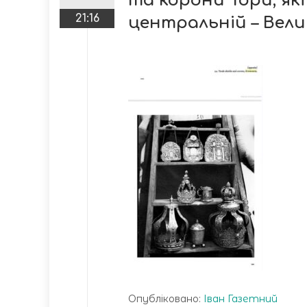
та корони Тори, як
21:16
центральній – Велик
Опубліковано:
Іван Газетний