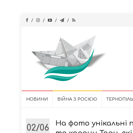
Skip
НОВИНИ
ВІЙНА З РОСІЄЮ
ТЕРНОПІЛ
to
content
На фото унікальні 
02/06