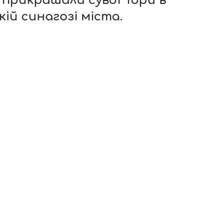
і прикрашали сувої Тори в
ій синагозі міста.