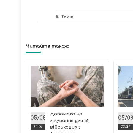
Теми:
Читайте також:
новлять
фори:
ітет
ської
Допомога на
к...
05/08
05/0
лікування для 16
23:07
військових з
22:37