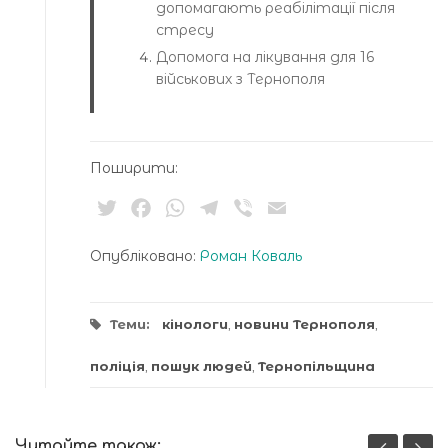
допомагають реабілітації після
стресу
Допомога на лікування для 16
військових з Тернополя
Поширити:
Twitter
Facebook
WhatsApp
Telegram
Viber
Email
Опубліковано:
Роман Коваль
Теми:
кінологи
,
новини Тернополя
,
поліція
,
пошук людей
,
Тернопільщина
Читайте також: