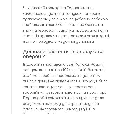
У Козівській громаді на Тернопільщині
завершилася успішна пошукова операція:
правоохоронці спільно зі службовим собакою
знайшли літнього чоловіка, який безвісти
зник напередодні. Завдяки професійним діям
кінологів вдалося врятувати життя людині,
яка потребувала медичної допомоги.
Деталі зникнення та пошукова
операція
Інцидент трапився у селі Конюхи. Родичі
повідомили на лінію «102», що їхній близький,
який має серйозні проблеми зі здоров’ям,
пішов з дому і не повернувся. Ситуація була
критичною, адже чоловік через стан
здоров’я міг дезорієнтуватися у просторі.
Перша доба самостійних пошуків не дала
результатів, тому до справи залучили
фахівців Кінологічного центру ГУНП в