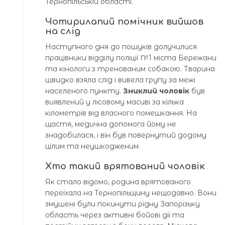
Тернопільській області.
Чотирилапий помічник вийшов
на слід
Наступного дня до пошуків долучилися
працівники відділу поліції №1 міста Бережани
та кінологи з тренованим собакою. Тварина
швидко взяла слід і вивела групу за межі
населеного пункту.
Зниклий чоловік
був
виявлений у лісовому масиві за кілька
кілометрів від власного помешкання. На
щастя, медична допомога йому не
знадобилася, і він був повернутий додому
цілим та неушкодженим.
Хто такий врятований чоловік
Як стало відомо, родина врятованого
переїхала на Тернопільщину нещодавно. Вони
змушені були покинути рідну Запорізьку
область через активні бойові дії та