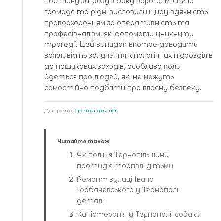
постійну загрозу з боку ворога. Місцева
громада та рідні висловили щиру вдячність
правоохоронцям за оперативність та
професіоналізм, які допомогли уникнути
трагедії. Цей випадок вкотре доводить
важливість залучення кінологічних підрозділів
до пошукових заходів, особливо коли
йдеться про людей, які не можуть
самостійно подбати про власну безпеку.
Джерело:
tp.npu.gov.ua
Читайте також:
Як поліція Тернопільщини
протидіє торгівлі дітьми
Ремонт вулиці Івана
Горбачевського у Тернополі:
деталі
Каністерапія у Тернополі: собаки