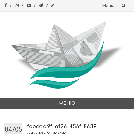
Меню
Skip
to
content
МЕНЮ
Skip
to
content
faeedd9f-af26-456f-8639-
04/05