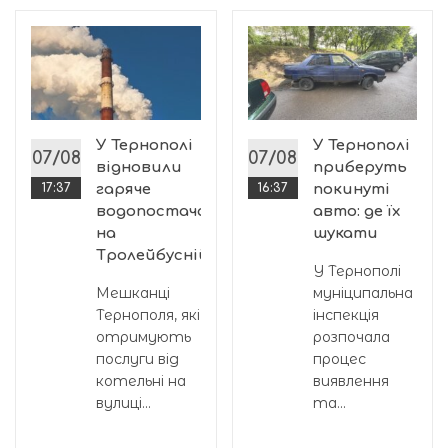
гічний
У Тернополі
У Тернополі
07/08
07/08
відновили
приберуть
17:37
гаряче
16:37
покинуті
водопостачання
авто: де їх
на
шукати
Тролейбусній
..
У Тернополі
Мешканці
муніципальна
Тернополя, які
інспекція
отримують
розпочала
послуги від
процес
котельні на
виявлення
вулиці...
та...