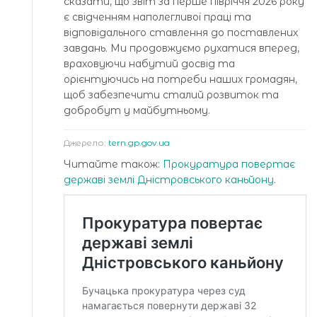
сказати, що звіт за перше півріччя 2026 року
є свідченням наполегливої праці та
відповідального ставлення до поставлених
завдань. Ми продовжуємо рухатися вперед,
враховуючи набутий досвід та
орієнтуючись на потреби наших громадян,
щоб забезпечити сталий розвиток та
добробут у майбутньому.
Джерело:
tern.gp.gov.ua
Читайте також:
Прокуратура повертає
державі землі Дністровського каньйону
.