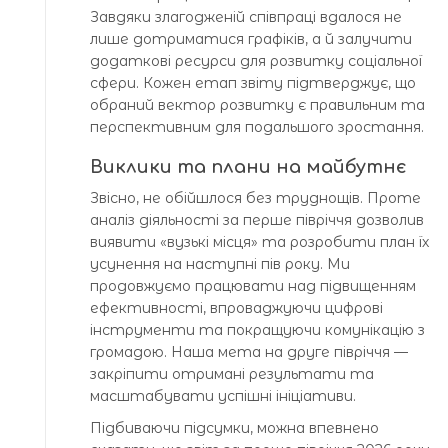
Завдяки злагодженій співпраці вдалося не
лише дотриматися графіків, а й залучити
додаткові ресурси для розвитку соціальної
сфери. Кожен етап звіту підтверджує, що
обраний вектор розвитку є правильним та
перспективним для подальшого зростання.
Виклики та плани на майбутнє
Звісно, не обійшлося без труднощів. Проте
аналіз діяльності за перше півріччя дозволив
виявити «вузькі місця» та розробити план їх
усунення на наступні пів року. Ми
продовжуємо працювати над підвищенням
ефективності, впроваджуючи цифрові
інструменти та покращуючи комунікацію з
громадою. Наша мета на друге півріччя —
закріпити отримані результати та
масштабувати успішні ініціативи.
Підбиваючи підсумки, можна впевнено