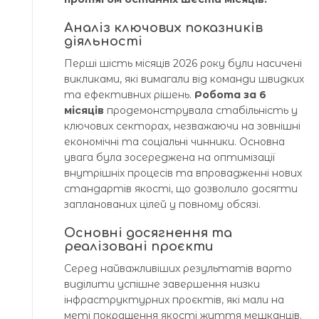
Аналіз ключових показників
діяльності
Перші шість місяців 2026 року були насичені
викликами, які вимагали від команди швидких
та ефективних рішень.
Робота за 6
місяців
продемонструвала стабільність у
ключових секторах, незважаючи на зовнішні
економічні та соціальні чинники. Основна
увага була зосереджена на оптимізації
внутрішніх процесів та впровадженні нових
стандартів якості, що дозволило досягти
запланованих цілей у повному обсязі.
Основні досягнення та
реалізовані проєкти
Серед найважливіших результатів варто
виділити успішне завершення низки
інфраструктурних проєктів, які мали на
меті покращення якості життя мешканців.