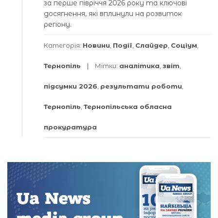
за перше півріччя 2026 року та ключові
досягнення, які вплинули на розвиток
регіону.
Категорія:
Новини
,
Події
,
Слайдер
,
Соціум
,
Тернопіль
Мітки:
аналітика
,
звіт
,
підсумки 2026
,
результати роботи
,
Тернопіль
,
Тернопільська обласна
прокуратура