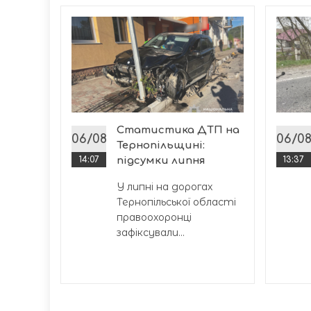
в
іжку
икрили
Статистика ДТП на
у, яка
06/08
06/0
Тернопільщині:
..
14:07
підсумки липня
13:37
У липні на дорогах
Тернопільської області
правоохоронці
зафіксували...