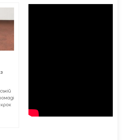
На Тернопільщині
06/08
06/08
прокуратура
12:37
повертає державі
12:07
лісові землі
Бучацька окружна
прокуратура ініціювала
судовий процес щодо
повернення у...
з
ській
ромаді
 крок