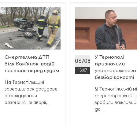
Смертельна ДТП
У Тернополі
8
06/08
біля Кам’янок: водій
призначили
постане перед судом
13:07
уповноваженого 
безбар’єрності
На Тернопільщині
завершилося досудове
У Тернопільській мі
розслідування
територіальній г
резонансної аварії,...
зробили важливий
до...