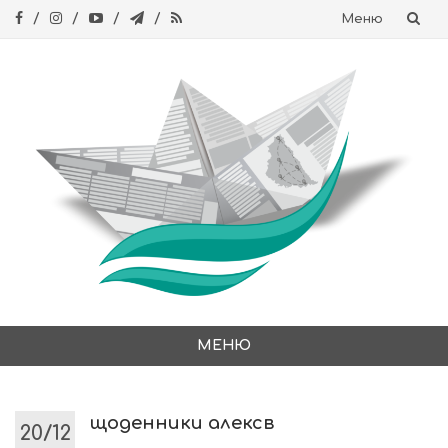
Меню
Skip
to
content
МЕНЮ
Skip
to
content
щоденники алексв
20/12