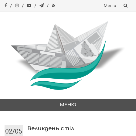
Меню
Skip
to
content
МЕНЮ
Skip
to
content
Великдень стіл
02/05