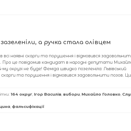
зазеленіли, а ручка стала олівцем
ив всі наявні скарги та порушення і відмовився задовольнит
узі. Про це повідомив кандидат в народні депутати Михайл
4-му окрузі не буде! Феміда швидко позеленіла: Львівський
ні скарги та порушення і відмовився задовольнити позов. Ц
ітки:
164 округ
,
Ігор Василів
,
вибори
,
Михайло Головко
,
Слу
щина
,
фальсифікації