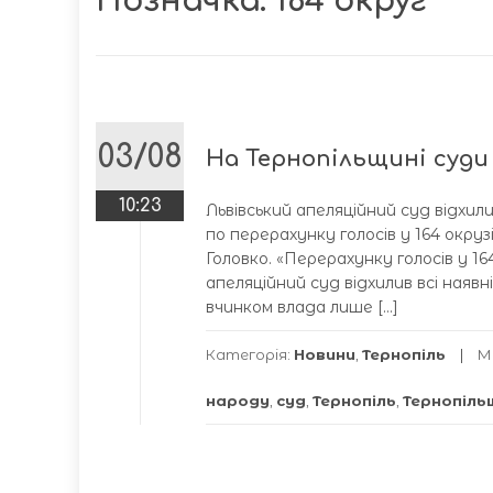
Позначка:
164 округ
03/08
На Тернопільщині суди 
10:23
Львівський апеляційний суд відхил
по перерахунку голосів у 164 окр
Головко. «Перерахунку голосів у 16
апеляційний суд відхилив всі наяв
вчинком влада лише […]
Категорія:
Новини
,
Тернопіль
М
народу
,
суд
,
Тернопіль
,
Тернопіль