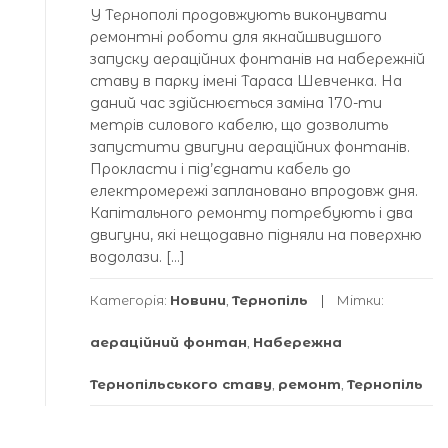
У Тернополі продовжують виконувати
ремонтні роботи для якнайшвидшого
запуску аераційних фонтанів на набережній
ставу в парку імені Тараса Шевченка. На
даний час здійснюється заміна 170-ти
метрів силового кабелю, що дозволить
запустити двигуни аераційних фонтанів.
Прокласти і під’єднати кабель до
електромережі заплановано впродовж дня.
Капітального ремонту потребують і два
двигуни, які нещодавно підняли на поверхню
водолази. […]
Категорія:
Новини
,
Тернопіль
Мітки:
аераційний фонтан
,
Набережна
Тернопільського ставу
,
ремонт
,
Тернопіль