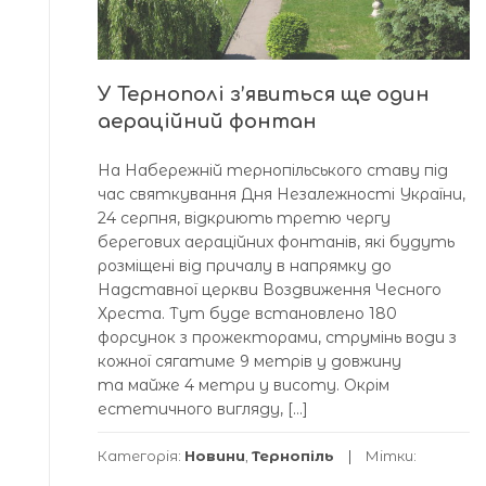
У Тернополі з’явиться ще один
аераційний фонтан
На Набережній тернопільського ставу під
час святкування Дня Незалежності України,
24 серпня, відкриють третю чергу
берегових аераційних фонтанів, які будуть
розміщені від причалу в напрямку до
Надставної церкви Воздвиження Чесного
Хреста. Тут буде встановлено 180
форсунок з прожекторами, струмінь води з
кожної сягатиме 9 метрів у довжину
та майже 4 метри у висоту. Окрім
естетичного вигляду, […]
Категорія:
Новини
,
Тернопіль
Мітки: