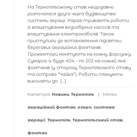
На Тернопільському ставі нещодавно
розпочалася друга черга будівництва
системи аерації. Наразі тривають роботи
із влаштування водозбірних насосів та
влаштування електрокабелів. Також
приступили до встановлення підсвітки
берегових аераційних фонтанів.
Прожектори монтують на кожну форсунку.
Сумарно їх буде 404 – по 202 на кожній лінії
фонтанів (у сторону Тернопільського ставу
та острова “Чайка”). Роботи планують
виконати до […]
Категорія:
Новини
,
Тернопіль
Мітки:
аераційний фонтан
,
озеро
,
система
аерації
,
Тернопіль
,
Тернопільський став
,
фонтан