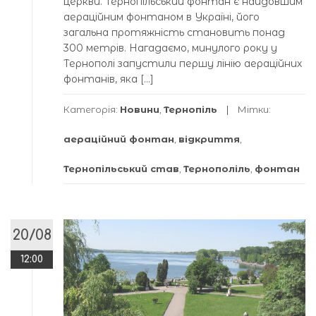
церкви. Тернопільський фонтан є найдовшим
аераційним фонтаном в Україні, його
загальна протяжність становить понад
300 метрів. Нагадаємо, минулого року у
Тернополі запустили першу лінію аераційних
фонтанів, яка […]
Категорія:
Новини
,
Тернопіль
Мітки:
аераційний фонтан
,
відкриття
,
Тернопільський став
,
Тернополіль
,
фонтан
20/08
12:00