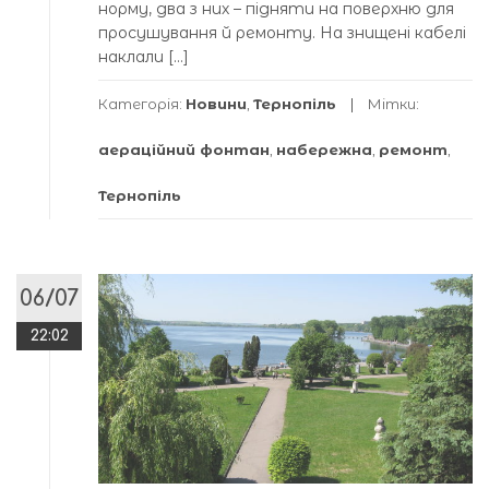
норму, два з них – підняти на поверхню для
просушування й ремонту. На знищені кабелі
наклали […]
Категорія:
Новини
,
Тернопіль
Мітки:
аераційний фонтан
,
набережна
,
ремонт
,
Тернопіль
06/07
22:02