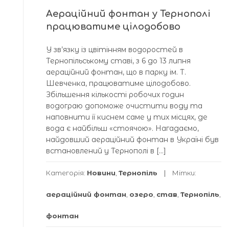
Аераційний фонтан у Тернополі
працюватиме цілодобово
У зв’язку із цвітінням водоростей в
Тернопільському ставі, з 6 до 13 липня
аераційний фонтан, що в парку ім. Т.
Шевченка, працюватиме цілодобово.
Збільшення кількості робочих годин
водограю допоможе очистити воду та
наповнити її киснем саме у тих місцях, де
вода є найбільш «стоячою». Нагадаємо,
найдовший аераційний фонтан в Україні був
встановлений у Тернополі в […]
Категорія:
Новини
,
Тернопіль
Мітки:
аераційний фонтан
,
озеро
,
став
,
Тернопіль
,
фонтан