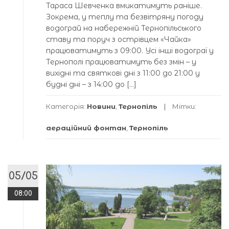
Тараса Шевченка вмикатимуть раніше.
Зокрема, у теплу та безвітряну погоду
водограй на набережній Тернопільського
ставу та поруч з острівцем «Чайка»
працюватимуть з 09:00. Усі інші водограї у
Тернополі працюватимуть без змін – у
вихідні та святкові дні з 11:00 до 21:00 у
будні дні – з 14:00 до […]
Категорія:
Новини
,
Тернопіль
Мітки:
аераційний фонтан
,
Тернопіль
05/05
08:00