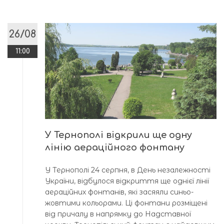
26/08
11:00
У Тернополі відкрили ще одну
лінію аераційного фонтану
У Тернополі 24 серпня, в День незалежності
України, відбулося відкриття ще однієї лінії
аераційних фонтанів, які засяяли синьо-
жовтими кольорами. Ці фонтани розміщені
від причалу в напрямку до Надставної