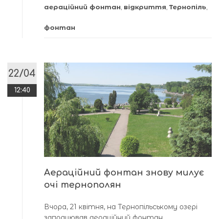
аераційний фонтан
,
відкриття
,
Тернопіль
,
фонтан
22/04
12:40
Аераційний фонтан знову милує
очі тернополян
Вчора, 21 квітня, на Тернопільському озері
запрацював аераційний фонтан.