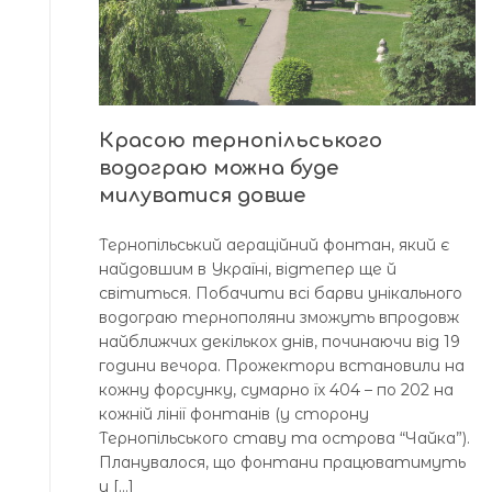
Красою тернопільського
водограю можна буде
милуватися довше
Тернопільський аераційний фонтан, який є
найдовшим в Україні, відтепер ще й
світиться. Побачити всі барви унікального
водограю тернополяни зможуть впродовж
найближчих декількох днів, починаючи від 19
години вечора. Прожектори встановили на
кожну форсунку, сумарно їх 404 – по 202 на
кожній лінії фонтанів (у сторону
Тернопільського ставу та острова “Чайка”).
Планувалося, що фонтани працюватимуть
у […]