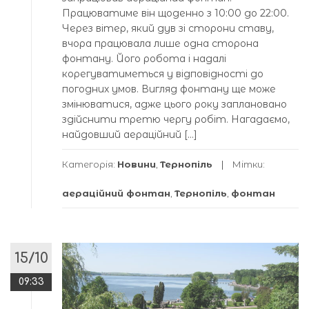
Працюватиме він щоденно з 10:00 до 22:00.
Через вітер, який дув зі сторони ставу,
вчора працювала лише одна сторона
фонтану. Його робота і надалі
корегуватиметься у відповідності до
погодних умов. Вигляд фонтану ще може
змінюватися, адже цього року заплановано
здійснити третю чергу робіт. Нагадаємо,
найдовший аераційний […]
Категорія:
Новини
,
Тернопіль
Мітки:
аераційний фонтан
,
Тернопіль
,
фонтан
15/10
09:33