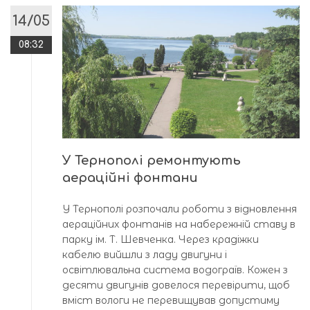
14/05
08:32
У Тернополі ремонтують
аераційні фонтани
У Тернополі розпочали роботи з відновлення
аераційних фонтанів на набережній ставу в
парку ім. Т. Шевченка. Через крадіжки
кабелю вийшли з ладу двигуни і
освітлювальна система водограїв. Кожен з
десяти двигунів довелося перевірити, щоб
вміст вологи не перевищував допустиму