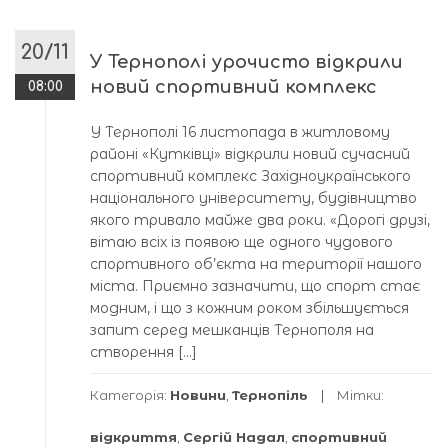
20/11
У Тернополі урочисто відкрили
новий спортивний комплекс
08:00
У Тернополі 16 листопада в житловому
районі «Кутківці» відкрили новий сучасний
спортивний комплекс Західноукраїнського
національного університету, будівництво
якого тривало майже два роки. «Дорогі друзі,
вітаю всіх із появою ще одного чудового
спортивного об’єкта на території нашого
міста. Приємно зазначити, що спорт стає
модним, і що з кожним роком збільшується
запит серед мешканців Тернополя на
створення […]
Категорія:
Новини
,
Тернопіль
Мітки:
відкриття
,
Сергій Надал
,
спортивний