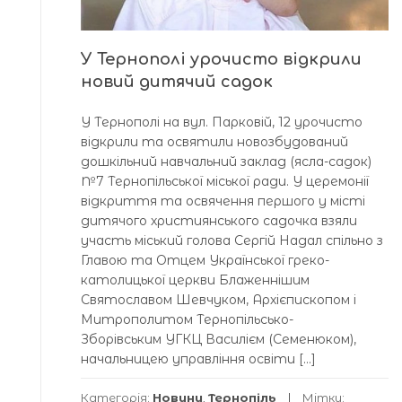
У Тернополі урочисто відкрили
новий дитячий садок
У Тернополі на вул. Парковій, 12 урочисто
відкрили та освятили новозбудований
дошкільний навчальний заклад (ясла-садок)
№7 Тернопільської міської ради. У церемонії
відкриття та освячення першого у місті
дитячого християнського садочка взяли
участь міський голова Сергій Надал спільно з
Главою та Отцем Української греко-
католицької церкви Блаженнішим
Святославом Шевчуком, Архієпископом і
Митрополитом Тернопільсько-
Зборівським УГКЦ Василієм (Семенюком),
начальницею управління освіти […]
Категорія:
Новини
,
Тернопіль
Мітки: