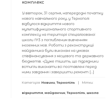
комплекс
У вівторок, 31 серпня, напередодні початку
нового навчального року, у Тернополі
відбулося відкриття нового
мультифункціонального спортивного
комплексу на території спеціалізованої
школи №3 з поглибленим вивченням
іноземних мов. Роботи з реконструкції
майданчика були виконані на умовах
співфінансування з місцевого та державного
бюджетів. «Дуже тішить, що підрядники
встигли виконати всі поставлені перед
ними завдання і завершити ремонт […]
Категорія:
Новини
,
Тернопіль
Мітки:
відкриття
,
майданчик
,
Тернопіль
,
школа