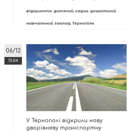
відкриття
,
дитячий садок
,
дошкільний
навчальний заклад
,
Тернопіль
06/12
13:04
У Тернополі відкрили нову
дворівневу транспортну