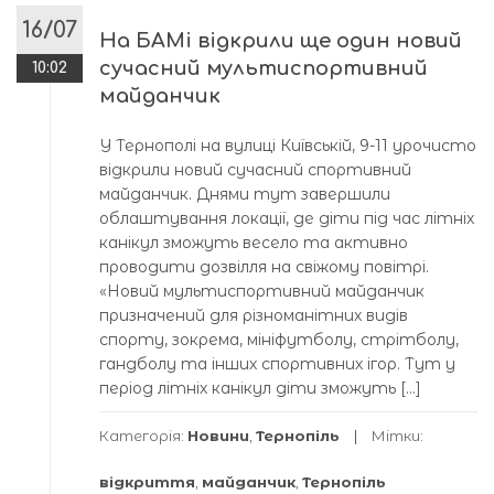
16/07
На БАМі відкрили ще один новий
сучасний мультиспортивний
10:02
майданчик
У Тернополі на вулиці Київській, 9-11 урочисто
відкрили новий сучасний спортивний
майданчик. Днями тут завершили
облаштування локації, де діти під час літніх
канікул зможуть весело та активно
проводити дозвілля на свіжому повітрі.
«Новий мультиспортивний майданчик
призначений для різноманітних видів
спорту, зокрема, мініфутболу, стрітболу,
гандболу та інших спортивних ігор. Тут у
період літніх канікул діти зможуть […]
Категорія:
Новини
,
Тернопіль
Мітки:
відкриття
,
майданчик
,
Тернопіль