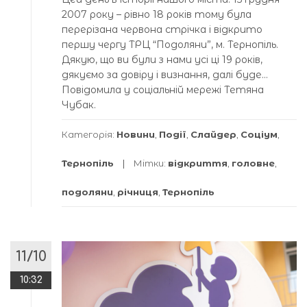
2007 року – рівно 18 років тому була
перерізана червона стрічка і відкрито
першу чергу ТРЦ “Подоляни”, м. Тернопіль.
Дякую, що ви були з нами усі ці 19 років,
дякуємо за довіру і визнання, далі буде…
Повідомила у соціальній мережі Тетяна
Чубак.
Категорія:
Новини
,
Події
,
Слайдер
,
Соціум
,
Тернопіль
Мітки:
відкриття
,
головне
,
подоляни
,
річниця
,
Тернопіль
11/10
10:32