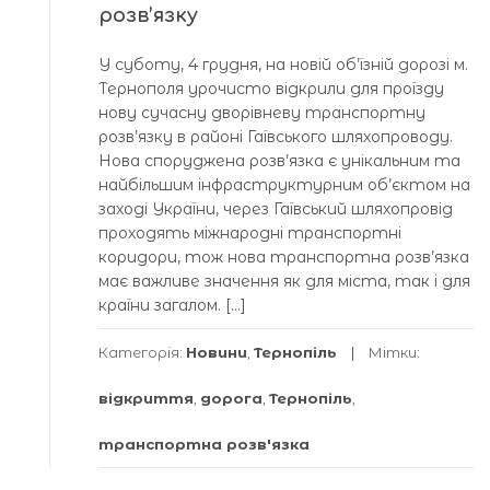
розв’язку
У суботу, 4 грудня, на новій об’їзній дорозі м.
Тернополя урочисто відкрили для проїзду
нову сучасну дворівневу транспортну
розв’язку в районі Гаївського шляхопроводу.
Нова споруджена розв’язка є унікальним та
найбільшим інфраструктурним об’єктом на
заході України, через Гаївський шляхопровід
проходять міжнародні транспортні
коридори, тож нова транспортна розв’язка
має важливе значення як для міста, так і для
країни загалом. […]
Категорія:
Новини
,
Тернопіль
Мітки:
відкриття
,
дорога
,
Тернопіль
,
транспортна розв'язка