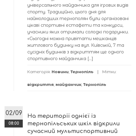
універсального майданчика для ігрових видів
спорту. Традиційно, цього дня для
наймолодших тернополян були організовані
цікаві спортивні естафети та конкурси,
учасники яких отримали солодкі подарунки.
«Сьогодні можна привітати мешканців
житлового будинку на вул. Київській, 7 та
сусідніх будинків з відкриттям ще одного
спортивного майданчика […]
Категорія:
Новини
,
Тернопіль
Мітки:
відкриття
,
майданчик
,
Тернопіль
02/09
На території однієї із
тернопільських шкіл відкрили
08:00
сучасний мультиспортивний