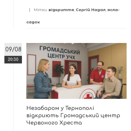
Мітки:
відкриття
,
Сергій Надал
,
ясла-
садок
09/08
20:30
Незабаром у Тернополі
відкриють Громадський центр
Червоного Хреста