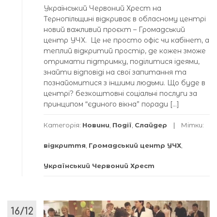
Український Червоний Хрест на
Тернопільщині відкриває в обласному центрі
новий важливий проєкт – Громадський
центр УЧХ. Це не просто офіс чи кабінет, а
теплий відкритий простір, де кожен зможе
отримати підтримку, поділитися ідеями,
знайти відповіді на свої запитання та
познайомитися з іншими людьми. Що буде в
центрі? безкоштовні соціальні послуги за
принципом “єдиного вікна” поради […]
Категорія:
Новини
,
Події
,
Слайдер
Мітки:
відкриття
,
Громадський центр УЧХ
,
Український Червоний Хрест
16/12