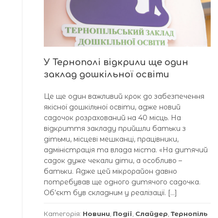
У Тернополі відкрили ще один
заклад дошкільної освіти
Це ще один важливий крок до забезпечення
якісної дошкільної освіти, адже новий
садочок розрахований на 40 місць. На
відкриття закладу прийшли батьки з
дітьми, місцеві мешканці, працівники,
адміністрація та влада міста. «На дитячий
садок дуже чекали діти, а особливо –
батьки. Адже цей мікрорайон давно
потребував ще одного дитячого садочка.
Об’єкт був складним у реалізації. […]
Категорія:
Новини
,
Події
,
Слайдер
,
Тернопіль