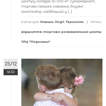
центру складає 50 000 м²: супермаркет,
торгова галерея, ковзанка, боулінг,
кінотеатр, найбільший у […]
Категорія:
Новини
,
Події
,
Тернопіль
Мітки:
відкриття
,
торгово-розважальний центр
,
ТРЦ "Подоляни"
25/12
16:32