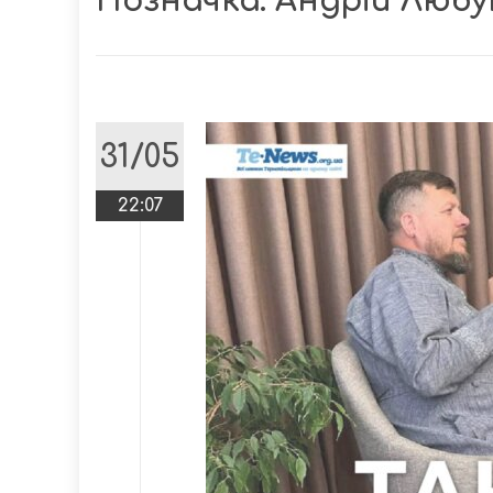
Позначка:
Андрій Любу
31/05
22:07