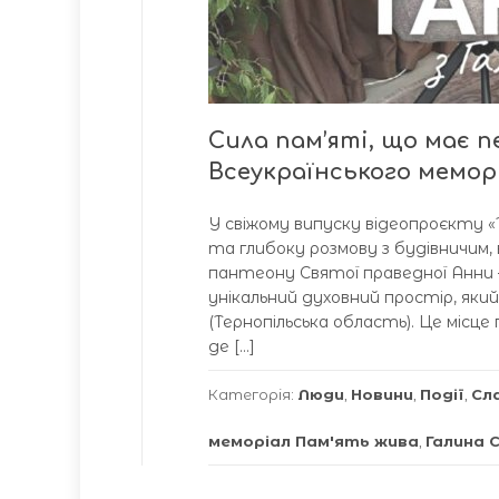
Сила пам’яті, що має 
Всеукраїнського меморі
У свіжому випуску відеопроєкту 
та глибоку розмову з будівничим
пантеону Святої праведної Анни
унікальний духовний простір, яки
(Тернопільська область). Це місц
де […]
Категорія:
Люди
,
Новини
,
Події
,
Сл
меморіал Пам'ять жива
,
Галина 