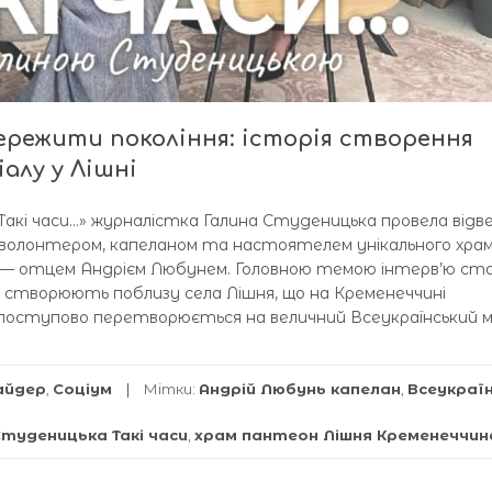
пережити покоління: історія створення
алу у Лішні
«Такі часи…» журналістка Галина Студеницька провела від
, волонтером, капеланом та настоятелем унікального храм
 — отцем Андрієм Любунем. Головною темою інтерв’ю ст
й створюють поблизу села Лішня, що на Кременеччині
е поступово перетворюється на величний Всеукраїнський м
айдер
,
Соціум
Мітки:
Андрій Любунь капелан
,
Всеукраї
Студеницька Такі часи
,
храм пантеон Лішня Кременеччин