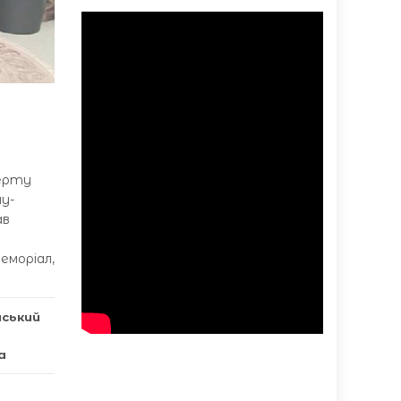
верту
у-
ав
еморіал,
нський
а