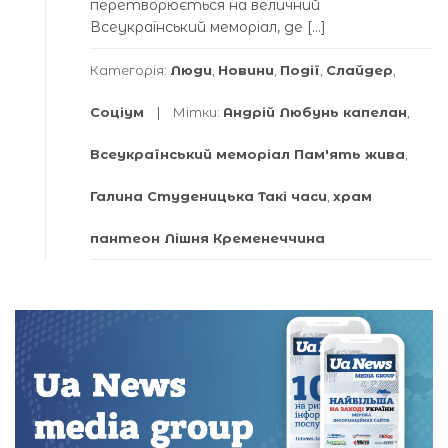
перетворюється на величний
Всеукраїнський меморіал, де […]
Категорія:
Люди
,
Новини
,
Події
,
Слайдер
,
Соціум
Мітки:
Андрій Любунь капелан
,
Всеукраїнський меморіал Пам'ять жива
,
Галина Студеницька Такі часи
,
храм
пантеон Лішня Кременеччина