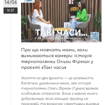
14/06
16:37
Про що мовчать мами, коли
вимикаються камери: історія
тернополянки Ольги Фірман у
проєкті «Такі часи»
Життя на два фронти — це реальність
багатьох українських жінок, але історія
тернополянки Ольги Фірман (Гумен) вражає
особливою стійкістю. Вона є мамою юного
добровольця, який захищає Україну на
передовій, та водночас самотужки виховує