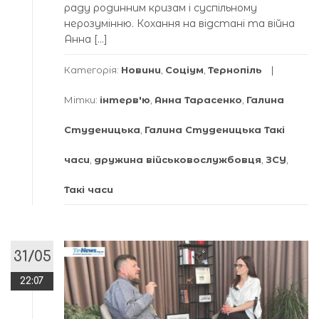
раду родинним кризам і суспільному
нерозумінню. Кохання на відстані та війна
Анна […]
Категорія:
Новини
,
Соціум
,
Тернопіль
Мітки:
інтерв'ю
,
Анна Тарасенко
,
Галина
Студеницька
,
Галина Студеницька Такі
часи
,
дружина військовослужбовця
,
ЗСУ
,
Такі часи
31/05
22:07