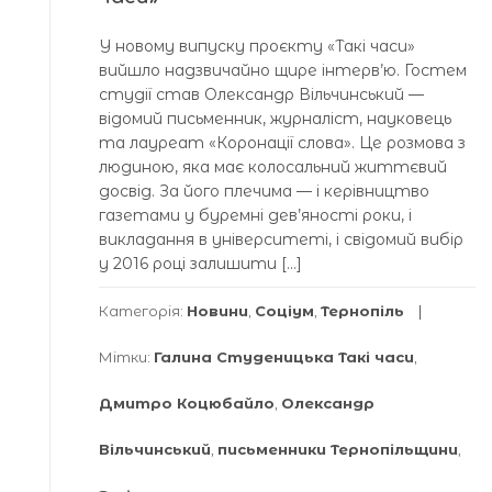
У новому випуску проєкту «Такі часи»
вийшло надзвичайно щире інтерв’ю. Гостем
студії став Олександр Вільчинський —
відомий письменник, журналіст, науковець
та лауреат «Коронації слова». Це розмова з
людиною, яка має колосальний життєвий
досвід. За його плечима — і керівництво
газетами у буремні дев’яності роки, і
викладання в університеті, і свідомий вибір
у 2016 році залишити […]
Категорія:
Новини
,
Соціум
,
Тернопіль
Мітки:
Галина Студеницька Такі часи
,
Дмитро Коцюбайло
,
Олександр
Вільчинський
,
письменники Тернопільщини
,