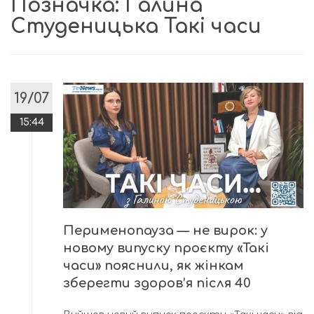
Позначка:
Галина
Студеницька Такі часи
19/07
15:44
Перименопауза — не вирок: у
новому випуску проєкту «Такі
часи» пояснили, як жінкам
зберегти здоров’я після 40