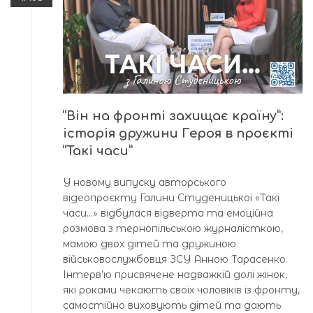
“Він на фронті захищає країну”:
історія дружини Героя в проєкті
“Такі часи”
У новому випуску авторського
відеопроєкту Галини Студеницької «Такі
часи…» відбулася відверта та емоційна
розмова з тернопільською журналісткою,
мамою двох дітей та дружиною
військовослужбовця ЗСУ Анною Тарасенко.
Інтерв’ю присвячене надважкій долі жінок,
які роками чекають своїх чоловіків із фронту,
самостійно виховують дітей та дають