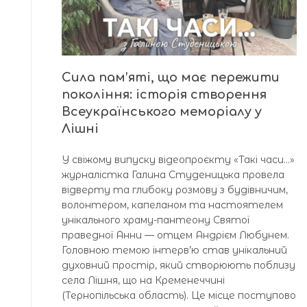
Сила пам’яті, що має пережити
покоління: історія створення
Всеукраїнського меморіалу у
Лішні
У свіжому випуску відеопроєкту «Такі часи…»
журналістка Галина Студеницька провела
відверту та глибоку розмову з будівничим,
волонтером, капеланом та настоятелем
унікального храму-пантеону Святої
праведної Анни — отцем Андрієм Любунем.
Головною темою інтерв’ю став унікальний
духовний простір, який створюють поблизу
села Лішня, що на Кременеччині
(Тернопільська область). Це місце поступово