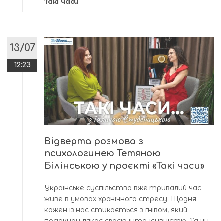
Такі часи
13/07
12:23
Відверта розмова з
психологинею Тетяною
Білінською у проєкті «Такі часи»
Українське суспільство вже тривалий час
живе в умовах хронічного стресу. Щодня
кожен із нас стикається з гнівом, який
подекуди лякає своєю інтенсивністю. Та чи