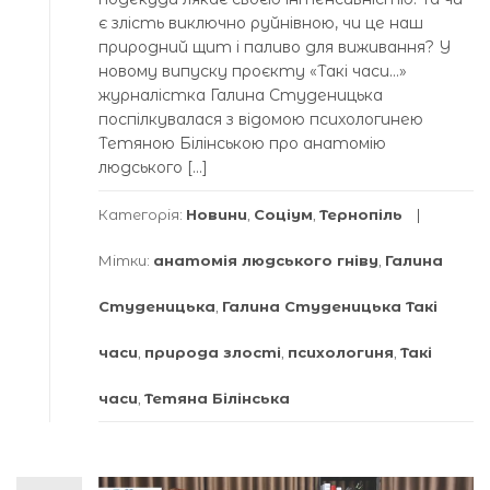
є злість виключно руйнівною, чи це наш
природний щит і паливо для виживання? У
новому випуску проєкту «Такі часи…»
журналістка Галина Студеницька
поспілкувалася з відомою психологинею
Тетяною Білінською про анатомію
людського […]
Категорія:
Новини
,
Соціум
,
Тернопіль
Мітки:
анатомія людського гніву
,
Галина
Студеницька
,
Галина Студеницька Такі
часи
,
природа злості
,
психологиня
,
Такі
часи
,
Тетянa Білінськa