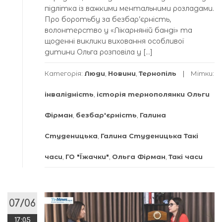
підлітка із важкими ментальними розладами.
Про боротьбу за безбар’єрність,
волонтерство у «Лікарняній банді» та
щоденні виклики виховання особливої
дитини Ольга розповіла у […]
Категорія:
Люди
,
Новини
,
Тернопіль
Мітки:
інвалідність
,
історія тернополянки Ольги
Фірман
,
безбар'єрність
,
Галина
Студеницька
,
Галина Студеницька Такі
часи
,
ГО "Їжачки"
,
Ольга Фірман
,
Такі часи
07/06
17:05