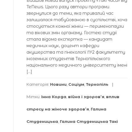
Вийшов новий випуск проєкту «Такі часи» від
TeNews. Цього разу автори програми
звернулися до теми, яка тривалий час
залишалася табуйованою в суспільстві, хоча
стосується кожної жінки — перименопаузи
та вікових змін організму. Гостею студії
стала відома експертка — кандидат
медичних наук, доцент кафедри
акушерства та гінекології №2 факультету
іноземних студентів Тернопільського
національного медичного університету імені
[…]
Категорія:
Новини
,
Соціум
,
Тернопіль
Мітки:
Інна Корда
,
війна і здоров’я
,
вплив
стресу на жіноче здоров’я
,
Галина
Студеницька
,
Галина Студеницька Такі