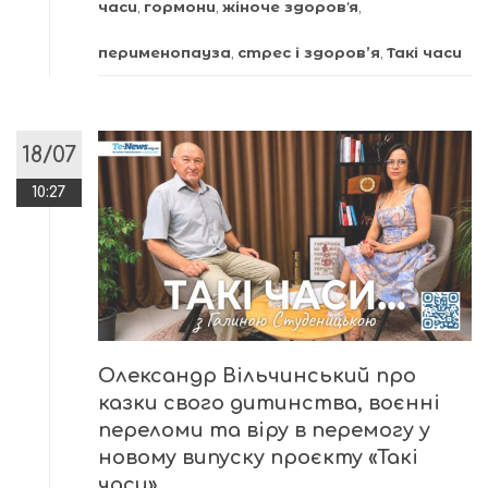
часи
,
гормони
,
жіноче здоровʼя
,
перименопауза
,
стрес і здоров’я
,
Такі часи
18/07
10:27
Олександр Вільчинський про
казки свого дитинства, воєнні
переломи та віру в перемогу у
новому випуску проєкту «Такі
часи»