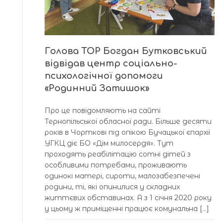
Голова ТОР Богдан Бутковський
відвідав центр соціально-
психологічної допомоги
«Родинний Затишок»
Про це повідомляють на сайті
Тернопільської обласної ради. Більше десяти
років в Чорткові під опікою Бучацької єпархії
УГКЦ діє БО «Дім милосердя». Тут
проходять реабілітацію сотні дітей з
особливими потребами, проживають
одинокі матері, сироти, малозабезпечені
родини, ті, які опинилися у складних
життєвих обставинах. А з 1 січня 2020 року
у цьому ж приміщенні працює комунальна […]