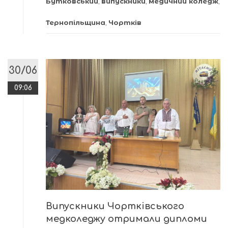
Бутковський
,
випускники
,
медичний коледж
,
Тернопільщина
,
Чортків
30/06
09:06
Випускники Чортківського
медколеджу отримали дипломи