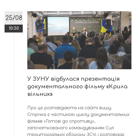
25/08
10:30
У ЗУНУ відбулася презентація
документального фільму «Крила
вільних»
Про це розповідають на сайті вишу.
Стрічка є частиною циклу документальних
фільмів «Готові до спротиву»,
започаткованого командуванням Сил
територіальної оборони ЗСУ, і розповідає