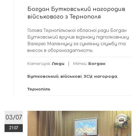
Богдан Бутковський нагородив
військового з Тернополя
Голова Тернопільської обласної ради Богдан
Бутковський вручив відзнаку підполковнику
Валерію Маланчуку за сумлінну службу та
внесок в обороноздатність.
Категорія:
Люди
Мітки:
Богдан
Бутковський
,
військові
,
ЗСУ
,
нагорода
,
Тернопіль
03/07
21:07