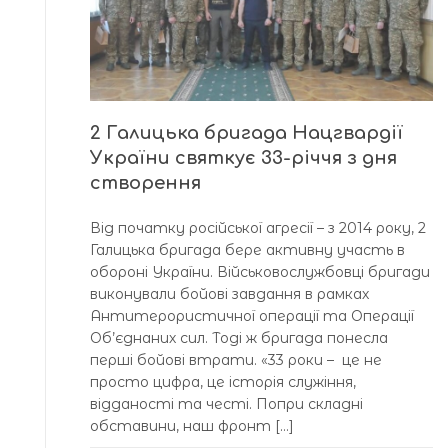
2 Галицька бригада Нацгвардії
України святкує 33-річчя з дня
створення
Від початку російської агресії – з 2014 року, 2
Галицька бригада бере активну участь в
обороні України. Військовослужбовці бригади
виконували бойові завдання в рамках
Антитерористичної операції та Операції
Об’єднаних сил. Тоді ж бригада понесла
перші бойові втрати. «33 роки – це не
просто цифра, це історія служіння,
відданості та честі. Попри складні
обставини, наш фронт […]