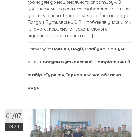
громадян до національного спротиву». В
урочистому відкритті таборової зміни взяв
участь голова Тернопільської обласної ради
Богдан Бутковський. Він побажав учасникам
плідного, корисного і захоплюючого
відпочинку та наголосив, […]
Категорія:
Новини
,
Події
,
Слайдер
,
Соціум
Мітки:
Богдан Бутковський
,
Патріотичний
табір «Гуркіт»
,
Тернопільська обласна
рада
01/07
18:30