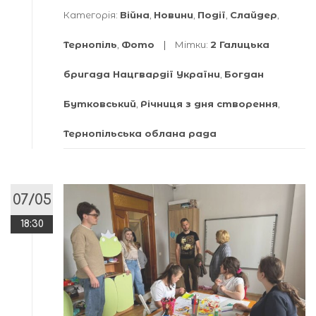
Категорія:
Війна
,
Новини
,
Події
,
Слайдер
,
Тернопіль
,
Фото
Мітки:
2 Галицька
бригада Нацгвардії України
,
Богдан
Бутковський
,
Річниця з дня створення
,
Тернопільська облана рада
07/05
18:30