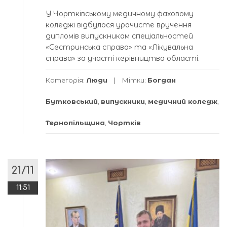
У Чортківському медичному фаховому
коледжі відбулося урочисте вручення
дипломів випускникам спеціальностей
«Сестринська справа» та «Лікувальна
справа» за участі керівництва області.
Категорія:
Люди
Мітки:
Богдан
Бутковський
,
випускники
,
медичний коледж
,
Тернопільщина
,
Чортків
21/11
11:51