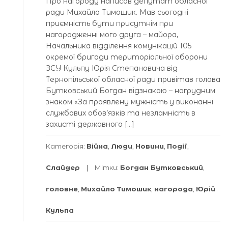
Про нагороду написав депутат обласної
ради Михайло Тимошик. Мав сьогодні
приємність бути присутнім при
нагородженні мого друга – майора,
Начальника відділення комунікацій 105
окремої бригади територіальної оборони
ЗСУ Кульпу Юрія Степановича від
Тернопільської обласної ради привітав голова
Бутковський Богдан відзнакою – нагрудним
знаком «За проявлену мужність у виконанні
службових обов’язків та незламність в
захисті державного […]
Категорія:
Війна
,
Люди
,
Новини
,
Події
,
Слайдер
Мітки:
Богдан Бутковський
,
головне
,
Михайло Тимошик
,
нагорода
,
Юрій
Кульпа