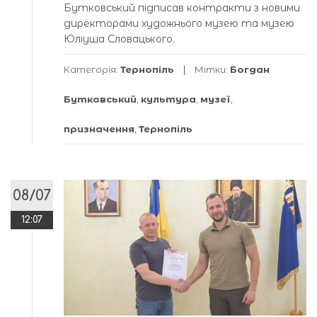
Бутковський підписав контракти з новими
директорами художнього музею та музею
Юліуша Словацького.
Категорія:
Тернопіль
Мітки:
Богдан
Бутковський
,
культура
,
музеї
,
призначення
,
Тернопіль
08/07
12:07