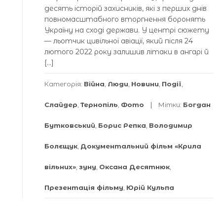
десять історій захисників, які з перших днів
повномасштабного вторгнення боронять
Україну на сході держави. У центрі сюжету
— льотчик цивільної авіації, який після 24
лютого 2022 року залишив літаки в ангарі й
[…]
Категорія:
Війна
,
Люди
,
Новини
,
Події
,
Слайдер
,
Тернопіль
,
Фото
Мітки:
Богдан
Бутковський
,
Борис Репка
,
Володимир
Болєщук
,
Документальний фільм «Крила
вільних»
,
зуну
,
Оксана Десятнюк
,
Презентація фільму
,
Юрій Кульпа