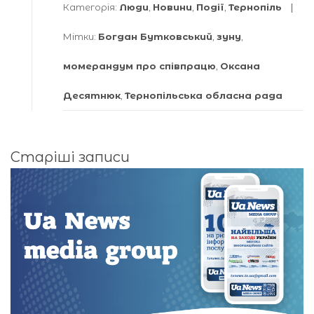
Категорія:
Люди
,
Новини
,
Події
,
Тернопіль
Мітки:
Богдан Бутковський
,
зуну
,
момерандум про співпрацю
,
Оксана
Десятнюк
,
Тернопільська обласна рада
Навігація
Старіші записи
за
записами