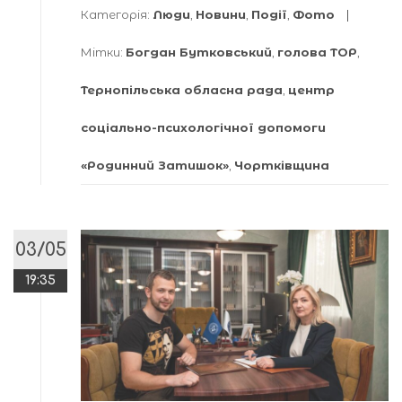
Категорія:
Люди
,
Новини
,
Події
,
Фото
Мітки:
Богдан Бутковський
,
голова ТОР
,
Тернопільська обласна рада
,
центр
соціально-психологічної допомоги
«Родинний Затишок»
,
Чортківщина
03/05
19:35