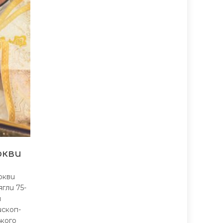
ркви
ркви
гли 75-
а
ископ-
ького