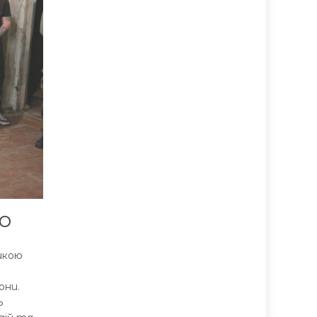
рО
икою
они.
ь