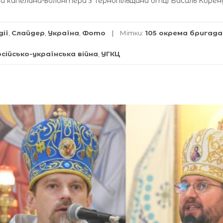
діли капелани-волонтери з Тернопільщини отці Василь Корен
дії
,
Слайдер
,
Україна
,
Фото
Мітки:
105 окрема бригада
сійсько-українська війна
,
УГКЦ