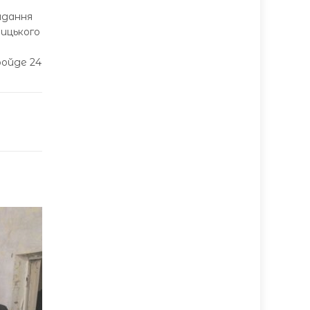
идання
ицького
ройде 24