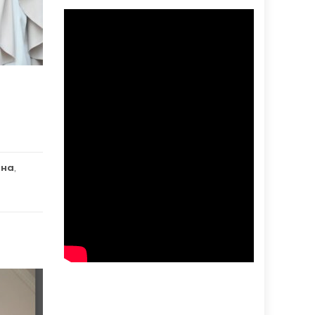
ина
,