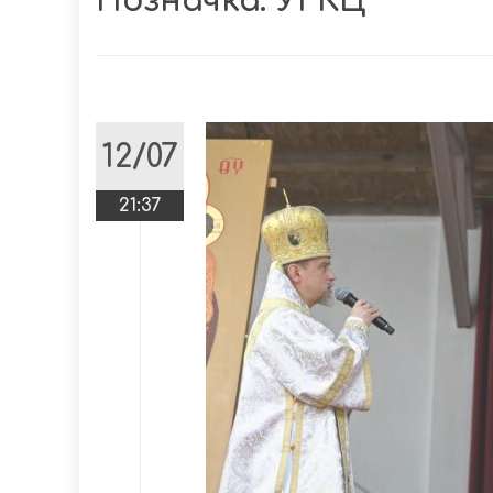
Позначка:
УГКЦ
12/07
21:37