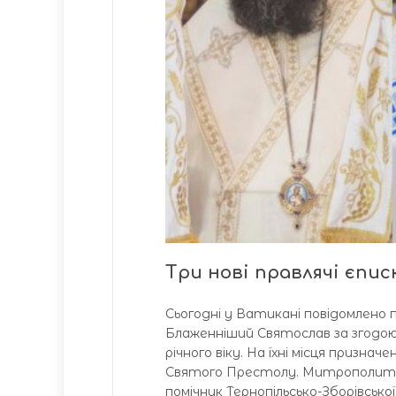
Три нові правлячі єпи
Сьогодні у Ватикані повідомлено 
Блаженніший Святослав за згодою С
річного віку. На їхні місця призна
Святого Престолу. Митрополита Т
помічник Тернопільсько-Зборівсько