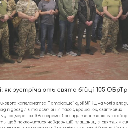
й: як зустрічають свято бійці 105 ОБрТ
кового капеланства Патріаршої курії УГКЦ на чолі з влад
зд підрозділів та освячення пасок, крашанок, святкових
 у соцмережах 105-ї окремої бригади територіальної обор
ть, щоб поклонитися найдавнішій плащаниці зі святих місц