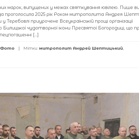
их марок, випущених у межах святкування ювілею. Пише в
ада проголосила 2025 рік Роком митрополита Андрея Шепт
 у Теребовлі приурочене Всеукраїнській прощі організації
о Билицької чудотворної ікони Пресвятої Богородиці, що п
спецпогашенні […]
Фото
Мітки:
митрополит Андрей Шептицький
,