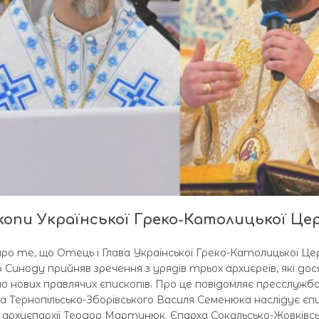
скопи Української Греко-Католицької Це
про те, що Отець і Глава Української Греко-Католицької Це
иноду прийняв зречення з урядів трьох архиєреїв, які дося
чено нових правлячих єпископів. Про це повідомляє пресслужб
ернопільсько-Зборівського Василя Семенюка наслідує єп
ї архиєпархії Теодор Мартинюк. Єпарха Сокальсько-Жовківс