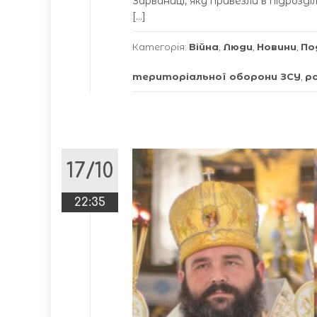
Зарваниці, яку привезли в підроз
[…]
Категорія:
Війна
,
Люди
,
Новини
,
По
територіальної оборони ЗСУ
,
ро
17/10
22:35