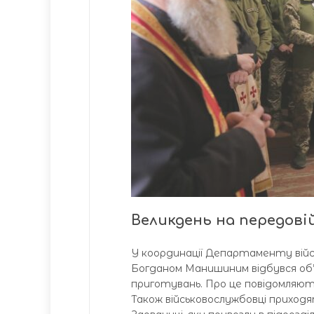
Великдень на передові
У координації Департаменту війсь
Богданом Манишиним відбувся об’ї
приготувань. Про це повідомляють
Також військовослужбовці приходя