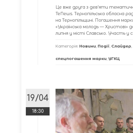
Це вже друга з дев’яти тематичн
TeNews. Тернопільська обласна р
на Тернопільщині. Погашення марки
«Українська молодь — Христові» д
липня у місті Славсько. Участь у 
Категорія:
Новини
,
Події
,
Слайдер
,
спецпогашення марки
,
УГКЦ
19/04
18:30