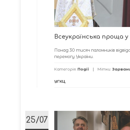
Всеукраїнська проща у
Понад 30 тисяч паломників відвід
перемогу України.
Категорія:
Події
Мітки:
Зарван
УГКЦ
25/07