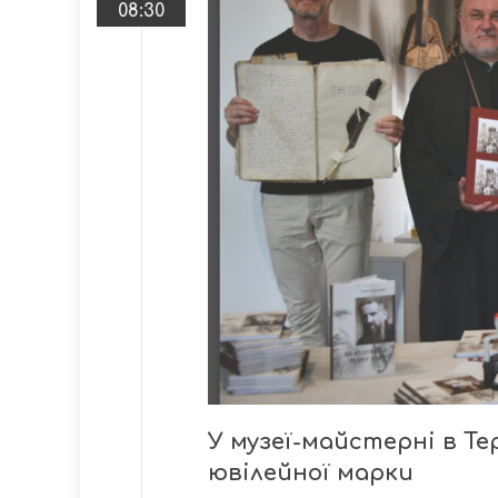
08:30
У музеї-майстерні в Те
ювілейної марки