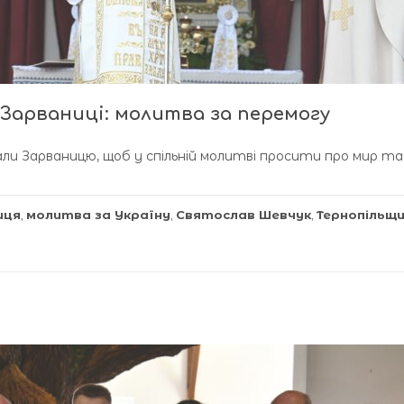
 Зарваниці: молитва за перемогу
али Зарваницю, щоб у спільній молитві просити про мир та
иця
,
молитва за Україну
,
Святослав Шевчук
,
Тернопільщ