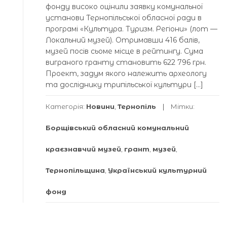
фонду високо оцінили заявку комунальної
установи Тернопільської обласної ради в
програмі «Культура. Туризм. Регіони» (лот —
Локальний музей). Отримавши 416 балів,
музей посів сьоме місце в рейтингу. Сума
виграного гранту становить 622 796 грн.
Проект, задум якого належить археологу
та досліднику трипільської культури […]
Категорія:
Новини
,
Тернопіль
Мітки:
Борщівський обласний комунальний
краєзнавчий музей
,
грант
,
музей
,
Тернопільщина
,
Український культурний
фонд