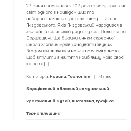
27 січня виповнилося 107 років з часу появи на
світ одного з найвідоміших та
найоригінальніших графіків світу — Якова
Гніздовського. Яків Гніздовський народився в
звичайній селянській родині у селі Пилипче на
Борщівщині. Ще будучи учнем середньої
школи хлопець мріяв «рисувати звуки».
Згодом він зважився на життя емігранта,
щоб втілити в життя найбільшу мрію своєї
юності […]
Категорія:
Новини
,
Тернопіль
Мітки:
Борщівський обласний комунальний
краєзнавчий музей
,
виставка
,
графіка
,
Тернопільщина