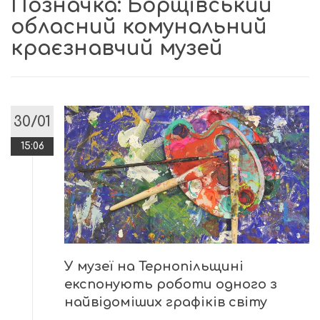
Позначка:
Борщівський
обласний комунальний
краєзнавчий музей
30/01
15:06
У музеї на Тернопільщині
експонують роботи одного з
найвідоміших графіків світу