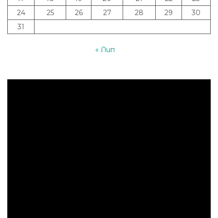
24
25
26
27
28
29
30
31
« Лип