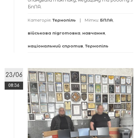
БпЛА.
Категорія:
Тернопіль
Мітки:
БПЛА
,
військова підготовка
,
навчання
,
національний спротив
,
Тернопіль
23/06
08:36