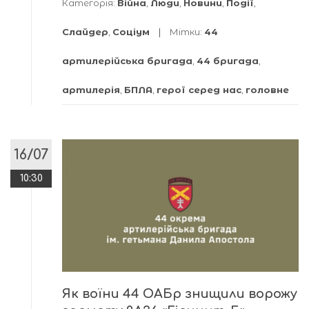
Категорія:
Війна
,
Люди
,
Новини
,
Події
,
Слайдер
,
Соціум
Мітки:
44
артилерійська бригада
,
44 бригада
,
артилерія
,
БПЛА
,
герої серед нас
,
головне
16/07
10:30
Як воїни 44 ОАБр знищили ворожу