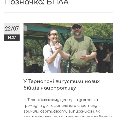
Позначка:
БПЛА
22/07
14:37
У Тернополі випустили нових
бійців нацспротиву
У Тернопільському центрі підготовки
громадян до національного спротиву
вручили сертифікати випускникам, які
опанували тактику, медицину та роботу з