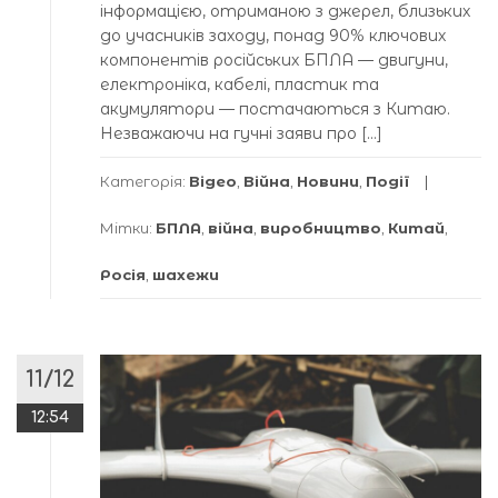
інформацією, отриманою з джерел, близьких
до учасників заходу, понад 90% ключових
компонентів російських БПЛА — двигуни,
електроніка, кабелі, пластик та
акумулятори — постачаються з Китаю.
Незважаючи на гучні заяви про […]
Категорія:
Відео
,
Війна
,
Новини
,
Події
Мітки:
БПЛА
,
війна
,
виробництво
,
Китай
,
Росія
,
шахежи
11/12
12:54