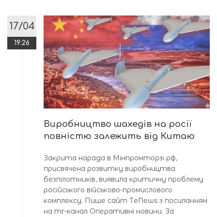
17/04
19:26
Виробництво шахедів на росії
повністю залежить від Китаю
Закрита нарада в Мінпромторзі рф,
присвячена розвитку виробництва
безпілотників, виявила критичну проблему
російського військово-промислового
комплексу. Пише сайт ТeNews з посиланням
на тг-канал Оперативні новини. За