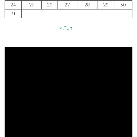
24
25
26
27
28
29
30
31
« Лип