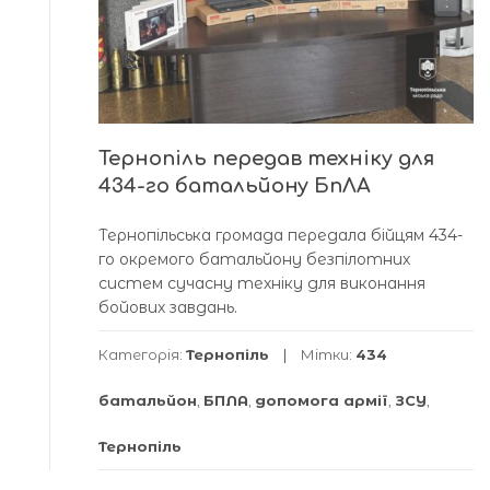
Тернопіль передав техніку для
434-го батальйону БпЛА
Тернопільська громада передала бійцям 434-
го окремого батальйону безпілотних
систем сучасну техніку для виконання
бойових завдань.
Категорія:
Тернопіль
Мітки:
434
батальйон
,
БПЛА
,
допомога армії
,
ЗСУ
,
Тернопіль