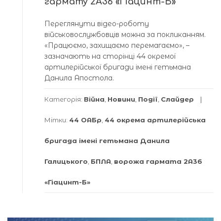
гармату 2А36 «Гіацинт-Б»
Переглянути відео-роботу
військовослужбовців можна за покликанням.
«Працюємо, захищаємо перемагаємо», –
зазначають на сторінці 44 окремої
артилерійської бригади імені гетьмана
Данила Апостола.
Категорія:
Війна
,
Новини
,
Події
,
Слайдер
Мітки:
44 ОАБр
,
44 окрема артилерійська
бригада імені гетьмана Данила
Галицького
,
БПЛА
,
ворожа гармата 2А36
«Гіацинт-Б»