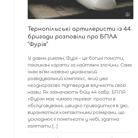
Тернопільські артилеристи із 44
бригади розповіли про БПЛА
“Фурія”
У давніх римлян, Фурії – це богині помсти,
покликані карати за найтяжчі злочини. Саме
їхнім ім’ям названо український
розвідувальний комплекс, який уже
неодноразово підтвердив влучність своєї
назви. Як зазначають бійці 44 оабр, БПЛА
«Фурія» має чимало переваг: проста в
обслуговуванні, швидко приводиться в дію,
вирізняється компактними розмірами, що
ускладнює її помітність у небі, здатна
залітати […]