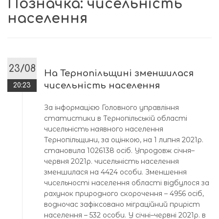
Позначка:
чисельність
населення
23/08
На Тернопільщині зменшилася
чисельність населення
20:23
За інформацією Головного управління
статистики в Тернопільській області
чисельність наявного населення
Тернопільщини, за оцінкою, на 1 липня 2021р.
становила 1026138 осіб. Упродовж січня–
червня 2021р. чисельність населення
зменшилася на 4424 особи. Зменшення
чисельності населення області відбулося за
рахунок природного скорочення – 4956 осіб,
водночас зафіксовано міграційний приріст
населення – 532 особи. У січні–червні 2021р. в