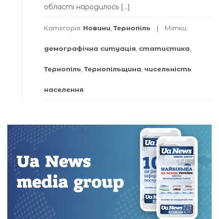
області народилось […]
Категорія:
Новини
,
Тернопіль
Мітки:
демографічна ситуація
,
статистика
,
Тернопіль
,
Тернопільщина
,
чисельність
населення